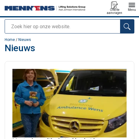
Offerte
Menu
aanvragen
Zoeken
toegevoegd aan uw offerte
Home
/
Nieuws
Nieuws