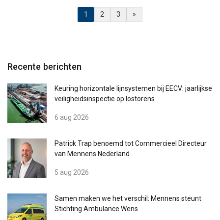
verkeer te analyseren. We delen ook informatie
(Huidig)
1
2
3
»
over uw gebruik van onze site met onze
advertentie- en analysepartners, die deze
kunnen combineren met andere informatie die
u aan hen heeft verstrekt of die zij hebben
verzameld door uw gebruik van hun diensten.
Recente berichten
Privacybeleid
Keuring horizontale lijnsystemen bij EECV: jaarlijkse
Strikt
Prestatie
Targeting
veiligheidsinspectie op lostorens
noodzakelijk
6 aug 2026
Functioneel
Niet-geclassificeerd
Patrick Trap benoemd tot Commercieel Directeur
van Mennens Nederland
5 aug 2026
ALLES ACCEPTEREN
Samen maken we het verschil: Mennens steunt
Stichting Ambulance Wens