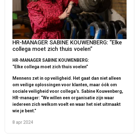
HR-MANAGER SABINE KOUWENBERG: “Elke
collega moet zich thuis voelen”
HR-MANAGER SABINE KOUWENBERG:
“Elke collega moet zich thuis voelen”
Mennens zet in op veiligheid. Het gaat dan niet alleen
om veilige oplossingen voor klanten, maar óók om
sociale veiligheid voor collega’s. Sabine Kouwenberg,
HR-manager: “We willen een organisatie zijn waar
DUTCH
iedereen zich welkom voelt en waar het niet uitmaakt
Deze website maakt gebruik van
ENGLISH TRANSLATION
wie je bent.”
cookies.
8 apr 2024
We gebruiken cookies om inhoud en
advertenties te personaliseren en om ons