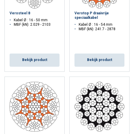
Verosteel 8
Verotop P draaivrije
speciaalkabel
Functioneel
Niet-geclassificeerd
Kabel Ø : 16 - 50 mm
MBF (kN): 2.029 - 2103
Kabel Ø : 16 - 54 mm
MBF (kN): 241.7 - 2878
ALLES ACCEPTEREN
Bekijk product
Bekijk product
ALLES AFWIJZEN
DETAILS WEERGEVEN
Cookie Policy