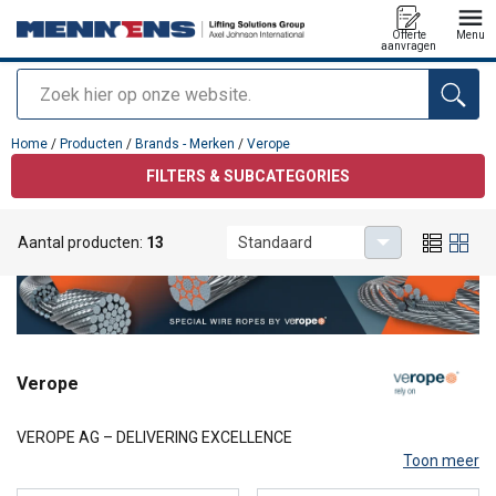
Offerte
Menu
aanvragen
Zoeken
toegevoegd aan uw offerte
Home
/
Producten
/
Brands - Merken
/
Verope
FILTERS & SUBCATEGORIES
Aantal producten:
13
Standaard
Verope
VEROPE AG – DELIVERING EXCELLENCE
Toon meer
To ensure the best possible service and access to verope special