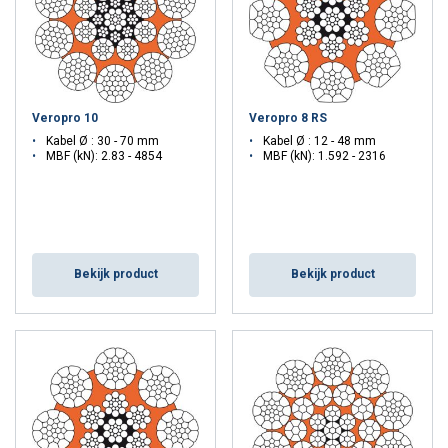
Veropro 10
Veropro 8 RS
Kabel Ø : 30 - 70 mm
Kabel Ø : 12 - 48 mm
MBF (kN): 2.83 - 4854
MBF (kN): 1.592 - 2316
Bekijk product
Bekijk product