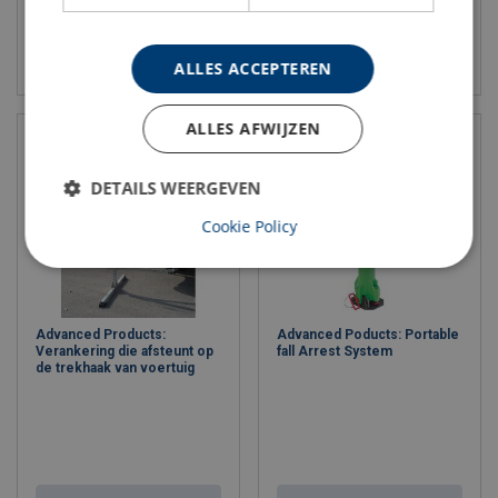
Bekijk product
Bekijk product
ALLES ACCEPTEREN
ALLES AFWIJZEN
DETAILS WEERGEVEN
Cookie Policy
Advanced Products:
Advanced Poducts: Portable
Verankering die afsteunt op
fall Arrest System
de trekhaak van voertuig