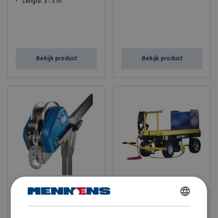
Lengte: 3 - 3 m
Bekijk product
Bekijk product
PLW lier Ikar, goedgekeurd
SafetyBull mobiel ankerpunt
voor personen en lasten
DUTCH