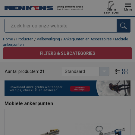
Offerte
Menu
aanvragen
Zoeken
toegevoegd aan uw offerte
Home
/
Producten
/
Valbeveiliging
/
Ankerpunten en Accessoires
/
Mobiele
ankerpunten
FILTERS & SUBCATEGORIES
Aantal producten:
21
Standaard
Mobiele ankerpunten