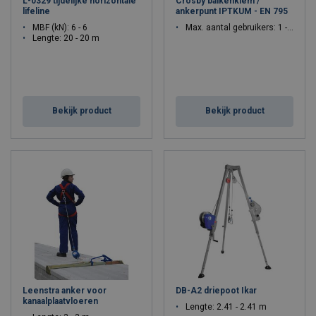
L-0329 tijdelijke horizontale
Crosby balkenklem /
lifeline
ankerpunt IPTKUM - EN 795
MBF (kN): 6 - 6
Max. aantal gebruikers: 1 - 1
Lengte: 20 - 20 m
Bekijk product
Bekijk product
Leenstra anker voor
DB-A2 driepoot Ikar
kanaalplaatvloeren
Lengte: 2.41 - 2.41 m