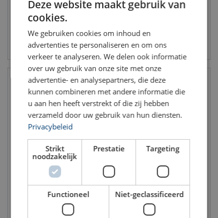
Deze website maakt gebruik van
ENGLISH TRANSLATION
cookies.
We gebruiken cookies om inhoud en
Bekijk product
Bekijk product
advertenties te personaliseren en om ons
verkeer te analyseren. We delen ook informatie
over uw gebruik van onze site met onze
advertentie- en analysepartners, die deze
kunnen combineren met andere informatie die
u aan hen heeft verstrekt of die zij hebben
verzameld door uw gebruik van hun diensten.
Privacybeleid
Strikt
Prestatie
Targeting
noodzakelijk
Advanced Products:
Advanced Products Davit
Driepoten
Systeem, mobiel: Five Piece
HC
Functioneel
Niet-geclassificeerd