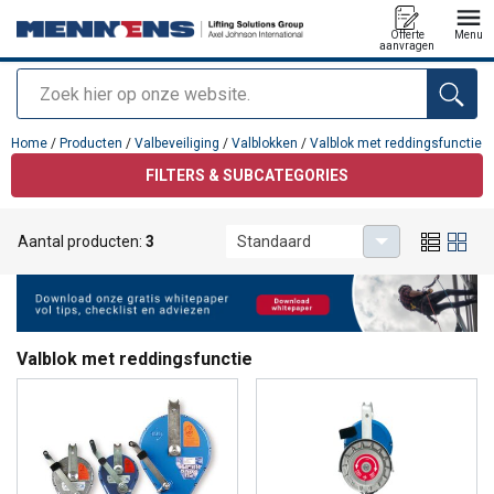
Offerte
Menu
aanvragen
Zoeken
toegevoegd aan uw offerte
Home
/
Producten
/
Valbeveiliging
/
Valblokken
/
Valblok met reddingsfunctie
FILTERS & SUBCATEGORIES
Aantal producten:
3
Standaard
Valblok met reddingsfunctie