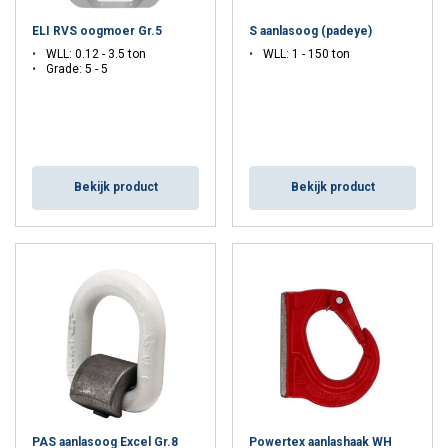
Ben je niet helemaal zeker welke hijsoog bij jouw behoefte past?
ELI RVS oogmoer Gr.5
S aanlasoog (padeye)
Wij helpen je met plezier verder. Aarzel dus niet om met een
WLL: 0.12 - 3.5 ton
WLL: 1 - 150 ton
Mennens-expert
contact
op te nemen voor meer informatie
Grade: 5 - 5
Bekijk product
Bekijk product
PAS aanlasoog Excel Gr.8
Powertex aanlashaak WH