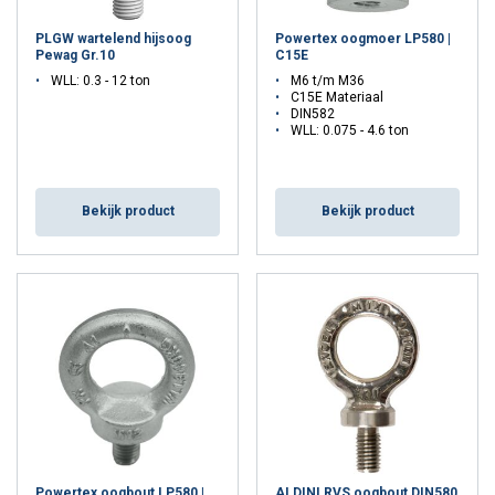
PLGW wartelend hijsoog
Powertex oogmoer LP580 |
Pewag Gr.10
C15E
WLL: 0.3 - 12 ton
M6 t/m M36
C15E Materiaal
DIN582
WLL: 0.075 - 4.6 ton
Bekijk product
Bekijk product
Powertex oogbout LP580 |
ALDINI RVS oogbout DIN580