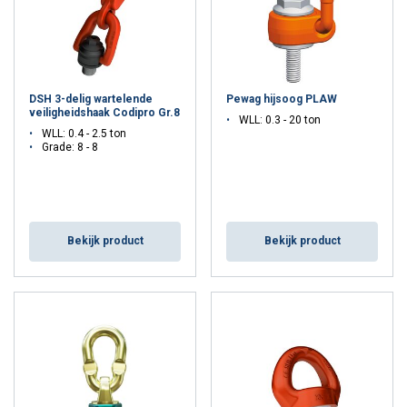
u aan hen heeft verstrekt of die zij hebben
verzameld door uw gebruik van hun diensten.
Privacybeleid
DSH 3-delig wartelende
Pewag hijsoog PLAW
Strikt
Prestatie
Targeting
veiligheidshaak Codipro Gr.8
noodzakelijk
WLL: 0.3 - 20 ton
WLL: 0.4 - 2.5 ton
Grade: 8 - 8
Functioneel
Niet-geclassificeerd
Bekijk product
Bekijk product
ALLES ACCEPTEREN
ALLES AFWIJZEN
DETAILS WEERGEVEN