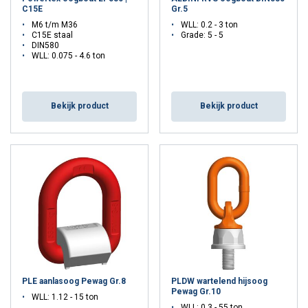
C15E
Gr.5
M6 t/m M36
WLL: 0.2 - 3 ton
C15E staal
Grade: 5 - 5
DIN580
WLL: 0.075 - 4.6 ton
Bekijk product
Bekijk product
PLE aanlasoog Pewag Gr.8
PLDW wartelend hijsoog
Pewag Gr.10
WLL: 1.12 - 15 ton
WLL: 0.3 - 55 ton