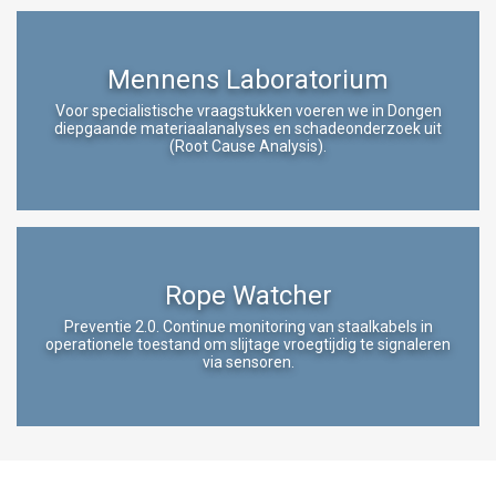
Mennens Laboratorium
Voor specialistische vraagstukken voeren we in Dongen
DUTCH
diepgaande materiaalanalyses en schadeonderzoek uit
(Root Cause Analysis).
Deze website maakt gebruik van
ENGLISH TRANSLATION
cookies.
We gebruiken cookies om inhoud en
advertenties te personaliseren en om ons
verkeer te analyseren. We delen ook informatie
Rope Watcher
over uw gebruik van onze site met onze
advertentie- en analysepartners, die deze
Preventie 2.0. Continue monitoring van staalkabels in
operationele toestand om slijtage vroegtijdig te signaleren
kunnen combineren met andere informatie die
via sensoren.
u aan hen heeft verstrekt of die zij hebben
verzameld door uw gebruik van hun diensten.
Privacybeleid
Strikt
Prestatie
Targeting