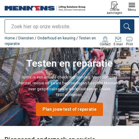
Offerte
Menu
aanvragen
Zoeken
toegevoegd aan uw offerte
Home
/
Diensten
/
Onderhoud en keuring
/
Testen en
reparatie
Contact
E-mail
Print
Testen en reparatie
Soms is een visuele check niet genoeg. Voor complex
herstel, revisie en zware beproevingen beschikt Mennens
over gespecialiseerde werkplaatsen en unieke
testfaciliteiten.
Plan jouw test of reparatie