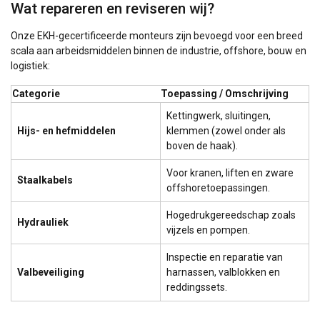
noodzakelijk
Wat repareren en reviseren wij?
Onze EKH-gecertificeerde monteurs zijn bevoegd voor een breed
scala aan arbeidsmiddelen binnen de industrie, offshore, bouw en
Functioneel
Niet-geclassificeerd
logistiek:
Categorie
Toepassing / Omschrijving
Kettingwerk, sluitingen,
Hijs- en hefmiddelen
klemmen (zowel onder als
ALLES ACCEPTEREN
boven de haak).
Voor kranen, liften en zware
ALLES AFWIJZEN
Staalkabels
offshoretoepassingen.
DETAILS WEERGEVEN
Hogedrukgereedschap zoals
Hydrauliek
vijzels en pompen.
Cookie Policy
Inspectie en reparatie van
Valbeveiliging
harnassen, valblokken en
reddingssets.