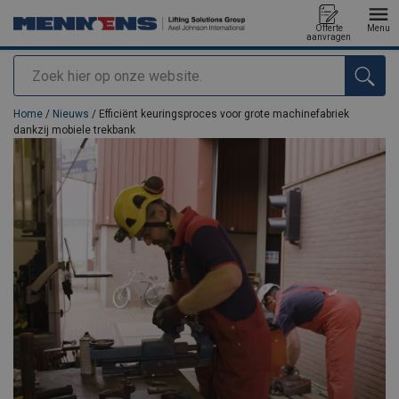
Offerte
Menu
aanvragen
Zoeken
toegevoegd aan uw offerte
Home
/
Nieuws
/ Efficiënt keuringsproces voor grote machinefabriek
dankzij mobiele trekbank