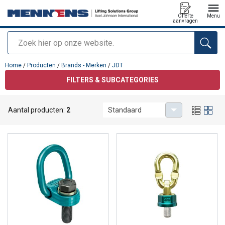
Offerte
Menu
aanvragen
Zoeken
toegevoegd aan uw offerte
Home
/
Producten
/
Brands - Merken
/
JDT
FILTERS & SUBCATEGORIES
Aantal producten:
2
Standaard
JDT