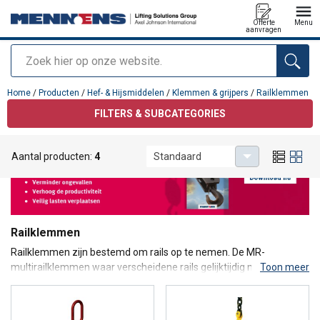
Offerte
Menu
aanvragen
Zoeken
toegevoegd aan uw offerte
Home
/
Producten
/
Hef- & Hijsmiddelen
/
Klemmen & grijpers
/
Railklemmen
FILTERS & SUBCATEGORIES
Aantal producten:
4
Standaard
Railklemmen
Railklemmen zijn bestemd om rails op te nemen. De MR-
multirailklemmen waar verscheidene rails gelijktijdig mee kunnen
Toon meer
worden opgehesen, zijn het populairst. Multirailklemmen worden
vervaardigd om één specifiek type rail mee op te nemen. In
sommige situaties is het mogelijk om met vergelijkbare types ook