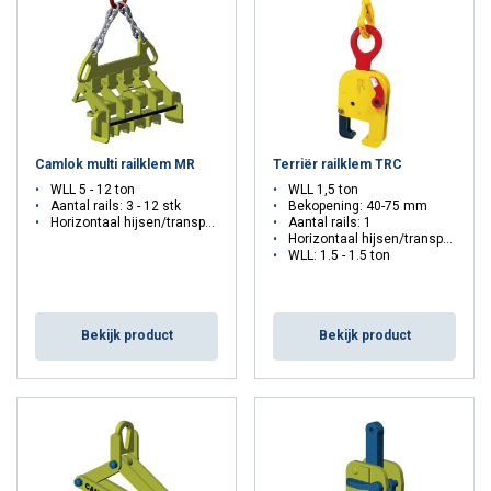
te hijsen, maar neem dan altijd contact met ons op voor advies. Bij
Mennens vind je zowel de CR-railklem, de MR-multirailklem als de
MRC-multirailklem. Deze klemmen moeten minimaal in paren
worden gebruikt. Een en ander hangt af van de lengte en het
gewicht van de rails. Neem geheel vrijblijvend contact met ons op
als je vragen of meer informatie nodig hebt. We staan je graag bij
met professioneel advies op maat.
Camlok multi railklem MR
Terriër railklem TRC
WLL 5 - 12 ton
WLL 1,5 ton
Aantal rails: 3 - 12 stk
Bekopening: 40-75 mm
Horizontaal hijsen/transport
Aantal rails: 1
Horizontaal hijsen/transport
WLL: 1.5 - 1.5 ton
Bekijk product
Bekijk product