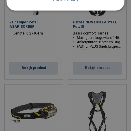
Valdemper Petzl
Harnas NEWTON EASYFIT,
ASAP`SORBER
Petzl®
Lengte: 0.2 - 0.4 m
Basis comfort Harnas
Max. gebruiksgewicht 140 kg.
Ankerpunten: Borst en Rug
FAST LT PLUS Snelsluitgespen
Padding op schouder en beenlussen
Taille cm: 65-80, 70-93, 83-120
Maat: 1, 2
Bekijk product
Bekijk product