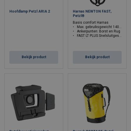
Hoofdlamp Petzl ARIA 2
Harnas NEWTON FAST,
Petzl®
Basis comfort Harnas
Max. gebruiksgewicht 140 kg.
Ankerpunten: Borst en Rug
FAST LT PLUS Snelsluitgespen
Padding op schouders
Taille cm: 70-93, 83-120
Maat: 1, 2
Bekijk product
Bekijk product