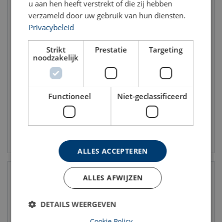
u aan hen heeft verstrekt of die zij hebben
verzameld door uw gebruik van hun diensten.
Privacybeleid
Strikt
Prestatie
Targeting
noodzakelijk
Harnas Petzl Astro BOD fast
Lijnklem - Valbeveiliger
Petzl ASAP®
Taille cm: 65-80, 70-93, 83-120
Maat: 1, 2
Functioneel
Niet-geclassificeerd
Bekijk product
Bekijk product
ALLES ACCEPTEREN
ALLES AFWIJZEN
DETAILS WEERGEVEN
Cookie Policy