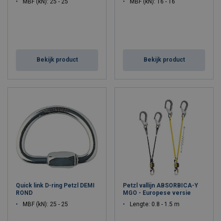
MBF (kN): 25 - 25
MBF (kN): 16 - 16
Bekijk product
Bekijk product
Quick link D-ring Petzl DEMI
Petzl vallijn ABSORBICA-Y
ROND
MGO - Europese versie
MBF (kN): 25 - 25
Lengte: 0.8 - 1.5 m