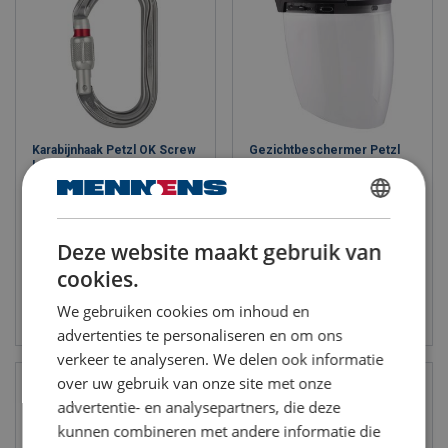
Karabijnhaak Petzl OK Screw
Gezichtbeschermer Petzl
Lock
VIZEN
MBF (kN): 25 - 25
Maat: One size
DUTCH
Deze website maakt gebruik van
ENGLISH TRANSLATION
cookies.
Bekijk product
Bekijk product
We gebruiken cookies om inhoud en
advertenties te personaliseren en om ons
verkeer te analyseren. We delen ook informatie
over uw gebruik van onze site met onze
advertentie- en analysepartners, die deze
kunnen combineren met andere informatie die