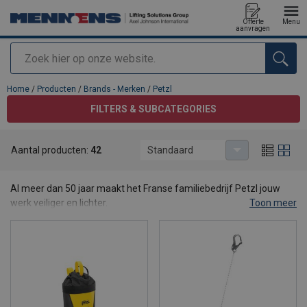
Offerte
Menu
aanvragen
Zoeken
toegevoegd aan uw offerte
Home
/
Producten
/
Brands - Merken
/
Petzl
FILTERS & SUBCATEGORIES
Aantal producten:
42
Standaard
Petzl
Al meer dan 50 jaar maakt het Franse familiebedrijf Petzl jouw
werk veiliger en lichter.
Toon meer
Elke dag maken zij innovatieve en premium producten zodat jij
veilig grenzen kan verleggen, in de industrie en je vrije tijd.
Hun motto: access the inaccessible. Het ontoegankelijke
toegankelijk maken. Of je nu werkt op hoogte of in de diepte, de
tools die ze voor jou ontwikkelen zijn altijd efficient, betrouwbaar,
comfortabel en ergonomisch.