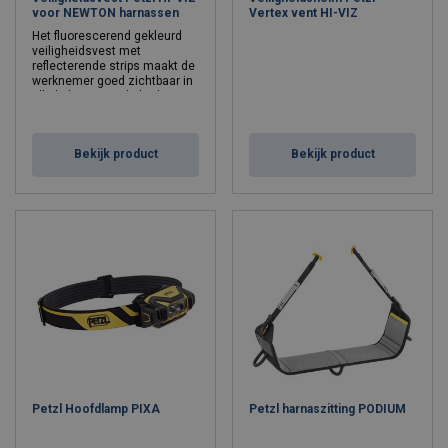
voor NEWTON harnassen
Vertex vent HI-VIZ
Het fluorescerend gekleurd
veiligheidsvest met
reflecterende strips maakt de
werknemer goed zichtbaar in
alle lichtomstandigheden. Het
installeert snel en
gemakkelijk op NEWTON,
NEWTON FAST en NEWTON
Bekijk product
Bekijk product
EASYFIT harnassen.
Taille cm: 70-93, 65-80
Maat: One size
Petzl Hoofdlamp PIXA
Petzl harnaszitting PODIUM