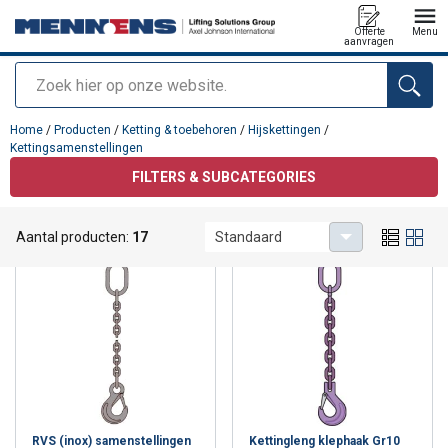
Offerte
Menu
aanvragen
Zoeken
toegevoegd aan uw offerte
Home
/
Producten
/
Ketting & toebehoren
/
Hijskettingen
/
Kettingsamenstellingen
FILTERS & SUBCATEGORIES
Kettingsamenstellingen
Aantal producten:
17
Standaard
RVS (inox) samenstellingen
Kettingleng klephaak Gr10