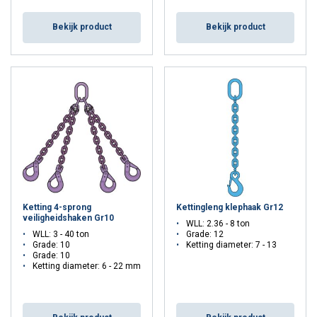
Bekijk product
Bekijk product
Ketting 4-sprong
Kettingleng klephaak Gr12
veiligheidshaken Gr10
WLL: 2.36 - 8 ton
WLL: 3 - 40 ton
Grade: 12
Grade: 10
Ketting diameter: 7 - 13
Grade: 10
Ketting diameter: 6 - 22 mm
DUTCH
Deze website maakt gebruik van
ENGLISH TRANSLATION