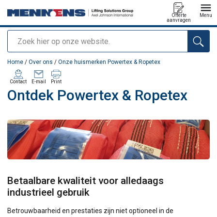
Offerte
Menu
aanvragen
Zoeken
toegevoegd aan uw offerte
Home
/
Over ons
/
Onze huismerken Powertex & Ropetex
Contact
E-mail
Print
Ontdek Powertex & Ropetex
Betaalbare kwaliteit voor alledaags
industrieel gebruik
Betrouwbaarheid en prestaties zijn niet optioneel in de