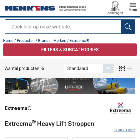
Offerte
Menu
aanvragen
Zoeken
toegevoegd aan uw offerte
Home
/
Producten
/
Brands - Merken
/
Extreema®
FILTERS & SUBCATEGORIES
Aantal producten:
6
Standaard
Extreema®
®
Extreema
Heavy Lift Stroppen
Toon meer