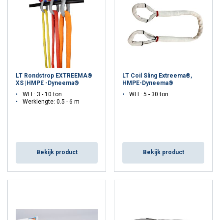
Wilt u meer informatie of heeft u hulp nodig bij uw keuze van een
geschikt product voor uw situatie? Neem contact met ons op, wij
helpen u graag.
LT Rondstrop EXTREEMA®
LT Coil Sling Extreema®,
XS |HMPE -Dyneema®
HMPE-Dyneema®
WLL: 3 - 10 ton
WLL: 5 - 30 ton
Werklengte: 0.5 - 6 m
Bekijk product
Bekijk product