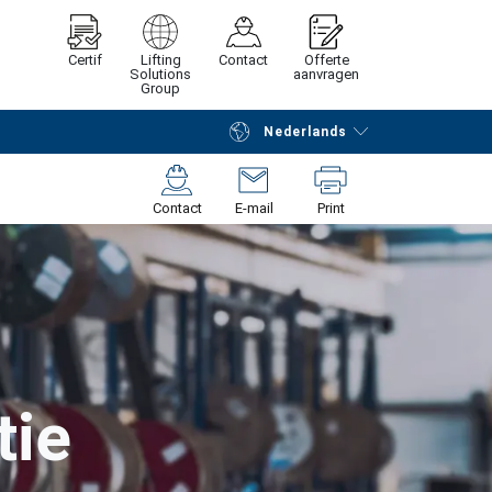
Certif
Lifting
Contact
Offerte
Solutions
aanvragen
Group
Nederlands
Verder winkelen
Vraag offerte aan
Contact
E-mail
Print
tie