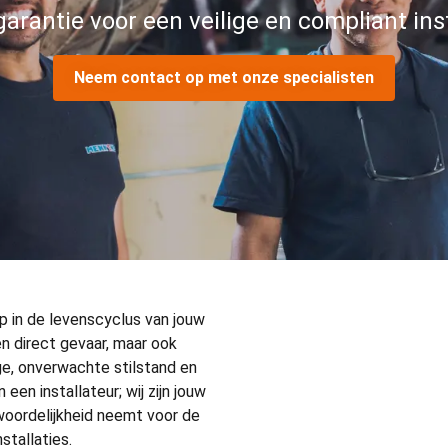
arantie voor een veilige en compliant inst
Neem contact op met onze specialisten
ap in de levenscyclus van jouw
n direct gevaar, maar ook
age, onverwachte stilstand en
een installateur; wij zijn jouw
woordelijkheid neemt voor de
stallaties.