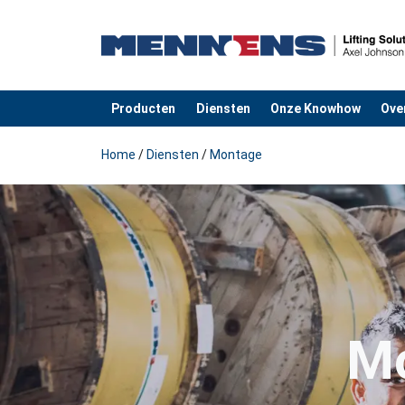
Producten
Diensten
Onze Knowhow
Ove
toegevoegd aan uw offerte
Home
/
Diensten
/
Montage
Mo