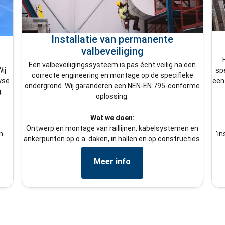
Installatie van permanente
valbeveiliging
Een valbeveiligingssysteem is pas écht veilig na een
ij
sp
correcte engineering en montage op de specifieke
yse
een
ondergrond. Wij garanderen een NEN-EN 795-conforme
.
oplossing.
Wat we doen:
Ontwerp en montage van raillijnen, kabelsystemen en
n.
'i
ankerpunten op o.a. daken, in hallen en op constructies.
Meer info