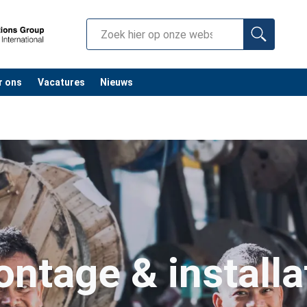
r ons
Vacatures
Nieuws
ntage & installa