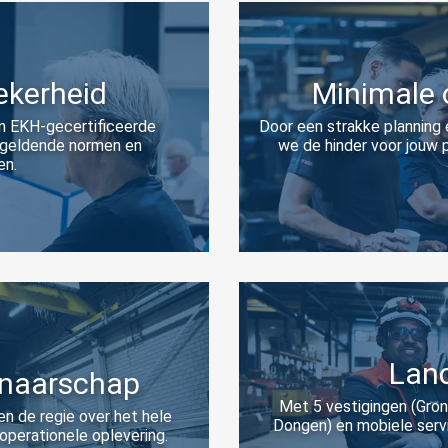
ekerheid
Minimale 
n EKH-gecertificeerde
Door een strakke planning 
e geldende normen en
we de hinder voor jouw
en.
Land
enaarschap
Met 5 vestigingen (Gro
en de regie over het hele
Dongen) en mobiele servi
 operationele oplevering.