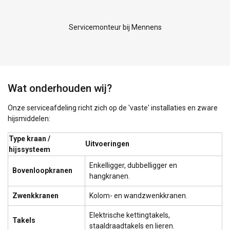
Servicemonteur bij Mennens
Functioneel
Niet-geclassificeerd
ALLES ACCEPTEREN
Wat onderhouden wij?
Onze serviceafdeling richt zich op de 'vaste' installaties en zware
ALLES AFWIJZEN
hijsmiddelen:
Type kraan /
DETAILS WEERGEVEN
Uitvoeringen
hijssysteem
Cookie Policy
Enkelligger, dubbelligger en
Bovenloopkranen
hangkranen.
Zwenkkranen
Kolom- en wandzwenkkranen.
Elektrische kettingtakels,
Takels
staaldraadtakels en lieren.