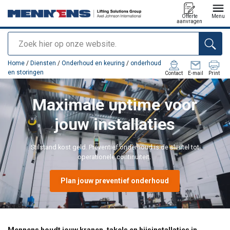
Offerte
Menu
aanvragen
Zoeken
toegevoegd aan uw offerte
Home
/
Diensten
/
Onderhoud en keuring
/
onderhoud
en storingen
Contact
E-mail
Print
Maximale uptime voor
jouw installaties
Stilstand kost geld. Preventief onderhoud is de sleutel tot
operationele continuïteit.
Plan jouw preventief onderhoud