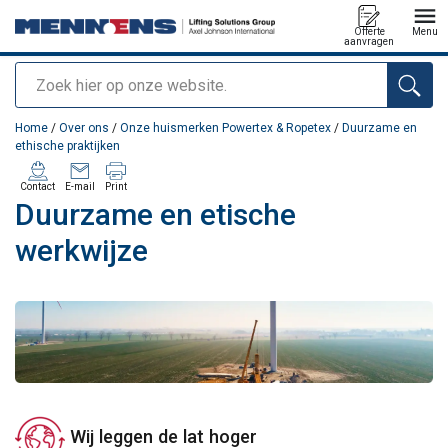
Offerte
Menu
aanvragen
Zoeken
toegevoegd aan uw offerte
Home
/
Over ons
/
Onze huismerken Powertex & Ropetex
/
Duurzame en
ethische praktijken
Contact
E-mail
Print
Duurzame en etische
werkwijze
Wij leggen de lat hoger