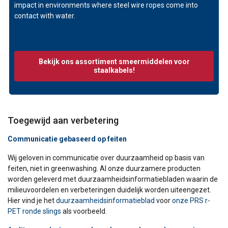
impact in environments where steel wire ropes come into
contact with water.
Bekijk ons assortiment smeermiddelen voor
staalkabels!
DUTCH
Deze website maakt gebruik van
ENGLISH TRANSLATION
cookies.
Toegewijd aan verbetering
We gebruiken cookies om inhoud en
Communicatie gebaseerd op feiten
advertenties te personaliseren en om ons
Wij geloven in communicatie over duurzaamheid op basis van
verkeer te analyseren. We delen ook informatie
feiten, niet in greenwashing. Al onze duurzamere producten
over uw gebruik van onze site met onze
worden geleverd met duurzaamheidsinformatiebladen waarin de
advertentie- en analysepartners, die deze
milieuvoordelen en verbeteringen duidelijk worden uiteengezet.
kunnen combineren met andere informatie die
Hier vind je het
duurzaamheidsinformatieblad
voor
onze PRS r-
u aan hen heeft verstrekt of die zij hebben
PET ronde slings
als voorbeeld.
verzameld door uw gebruik van hun diensten.