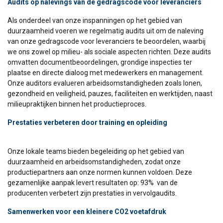
Audits op nalevings van de gedragscode voor leveranciers
Privacybeleid
Als onderdeel van onze inspanningen op het gebied van
Strikt
Prestatie
Targeting
duurzaamheid voeren we regelmatig audits uit om de naleving
noodzakelijk
van onze gedragscode voor leveranciers te beoordelen, waarbij
we ons zowel op milieu- als sociale aspecten richten. Deze audits
omvatten documentbeoordelingen, grondige inspecties ter
plaatse en directe dialoog met medewerkers en management.
Functioneel
Niet-geclassificeerd
Onze auditors evalueren arbeidsomstandigheden zoals lonen,
gezondheid en veiligheid, pauzes, faciliteiten en werktijden, naast
milieupraktijken binnen het productieproces.
Prestaties verbeteren door training en opleiding
ALLES ACCEPTEREN
Onze lokale teams bieden begeleiding op het gebied van
ALLES AFWIJZEN
duurzaamheid en arbeidsomstandigheden, zodat onze
productiepartners aan onze normen kunnen voldoen. Deze
DETAILS WEERGEVEN
gezamenlijke aanpak levert resultaten op: 93% van de
producenten verbetert zijn prestaties in vervolgaudits.
Cookie Policy
Samenwerken voor een kleinere CO2 voetafdruk