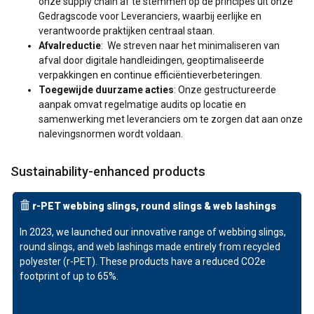
onze supply chain af te stemmen op de principes uit onze
Gedragscode voor Leveranciers, waarbij eerlijke en
verantwoorde praktijken centraal staan.
Afvalreductie
: We streven naar het minimaliseren van
afval door digitale handleidingen, geoptimaliseerde
verpakkingen en continue efficiëntieverbeteringen.
Toegewijde duurzame acties
: Onze gestructureerde
aanpak omvat regelmatige audits op locatie en
samenwerking met leveranciers om te zorgen dat aan onze
nalevingsnormen wordt voldaan.
Sustainability-enhanced products
r-PET webbing slings, round slings & web lashings
In 2023, we launched our innovative range of webbing slings,
round slings, and web lashings made entirely from recycled
polyester (r-PET).
These products have a reduced CO2e
footprint of up to 65%.