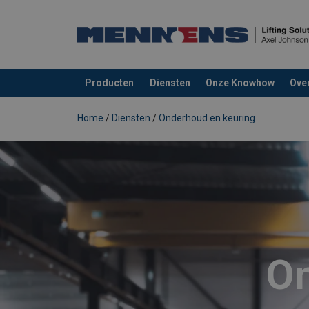
Producten
Diensten
Onze Knowhow
Ove
toegevoegd aan uw offerte
Home
/
Diensten
/
Onderhoud en keuring
On