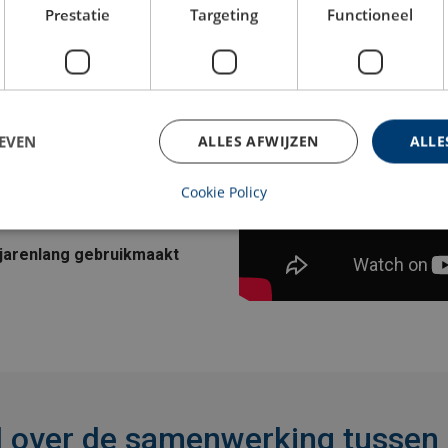
Prestatie
Targeting
Functioneel
ur, reparatie of nieuwlevering
rhoud
 reparaties
ens één complete
EVEN
ALLES AFWIJZEN
ALLE
 planning en minder risico’s op
lige, goed functionerende hef-
Cookie Policy
estaties.
 jarenlang gebruikmaakt
d over de samenwerking tussen