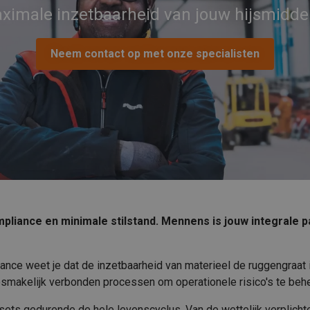
ximale inzetbaarheid van jouw hijsmidde
Neem contact op met onze specialisten
mpliance en minimale stilstand. Mennens is jouw integrale 
ance weet je dat de inzetbaarheid van materieel de ruggengraat i
losmakelijk verbonden processen om operationele risico's te beh
sets gedurende de hele levenscyclus. Van de wettelijk verplicht