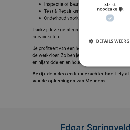
Strikt
Inspectie of keuring kan leiden tot goedke
noodzakelijk
Test & Repair kan onderdeel zijn van onde
Onderhoud voorkomt afkeur en ongeplande
Dankzij deze geïntegreerde aanpak biedt Menn
serviceketen.
DETAILS WEERG
Je profiteert van een helder overzicht, efficiënte
de werkvloer. Zo ben je altijd verzekerd van vei
en hijsmiddelen en houd je grip op kosten én pr
Bekijk de video en kom erachter hoe Lely al
van de oplossingen van Mennens.
Edgar Springvel