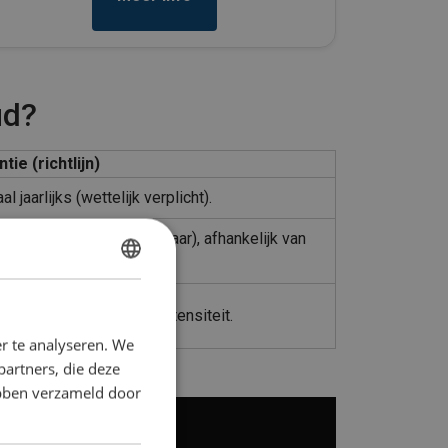
ud?
tie (richtlijn)
l jaarlijks (wettelijk verplicht).
ek (bijvoorbeeld elke 4 jaar), afhankelijk van
pe asset.
DUTCH
s fabrikant of gebruiksintensiteit.
ENGLISH TRANSLATION
r te analyseren. We
partners, die deze
ebben verzameld door