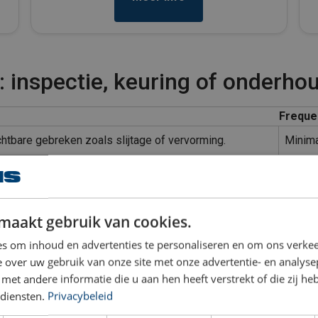
: inspectie, keuring of onderho
Frequen
chtbare gebreken zoals slijtage of vervorming.
Minimaa
Periodi
 volgens normen, soms met demontage of beproeving.
het ty
andelingen zoals smeren of afstellen om conditie te
maakt gebruik van cookies.
Volgen
s om inhoud en advertenties te personaliseren en om ons verkee
 over uw gebruik van onze site met onze advertentie- en analyse
et andere informatie die u aan hen heeft verstrekt of die zij h
n hijsmiddelen
diensten.
Privacybeleid