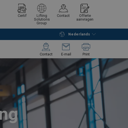
Certif
Lifting
Contact
Offerte
Solutions
aanvragen
Group
Nederlands
Verder winkelen
Vraag offerte aan
Contact
E-mail
Print
ing