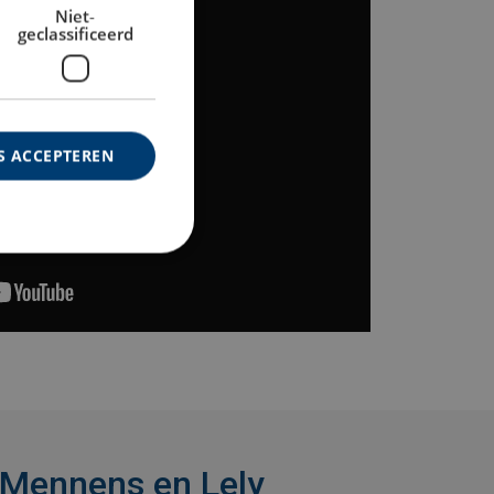
Niet-
geclassificeerd
S ACCEPTEREN
 Mennens en Lely