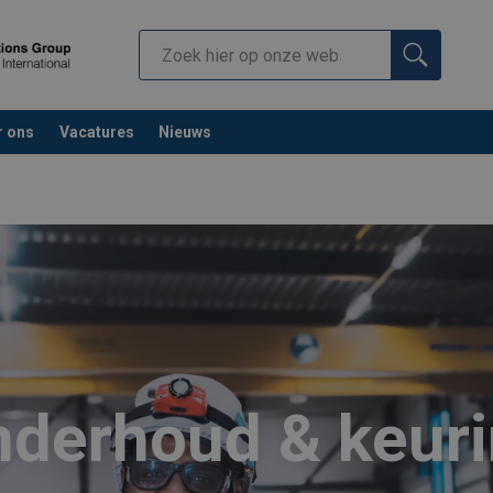
r ons
Vacatures
Nieuws
derhoud & keur