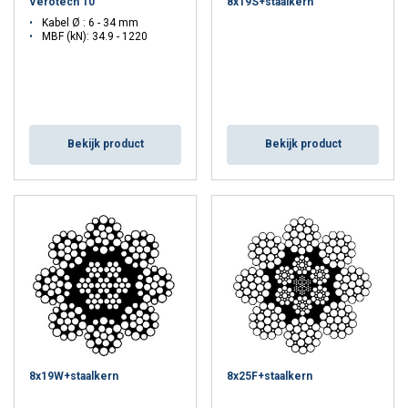
Verotech 10
8x19S+staalkern
Kabel Ø : 6 - 34 mm
MBF (kN): 34.9 - 1220
Bekijk product
Bekijk product
8x19W+staalkern
8x25F+staalkern