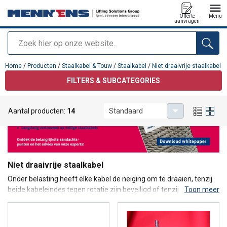
Offerte
Menu
aanvragen
Zoeken
toegevoegd aan uw offerte
Home
/
Producten
/
Staalkabel & Touw
/
Staalkabel
/
Niet draaivrije staalkabel
FILTERS & SUBCATEGORIES
Aantal producten:
14
Standaard
Niet draaivrije staalkabel
Onder belasting heeft elke kabel de neiging om te draaien, tenzij
beide kabeleindes tegen rotatie zijn beveiligd of tenzij draaivrije
Toon meer
kabels worden ingezet. Bij niet-draaivrije staalkabels zijn de kern
en de buitenmantel in dezelfde richting geslagen. Deze
kabeltypes mogen dus niet in combinatie met een draaiwartel