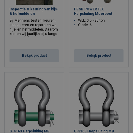
heeft een moerbout de voorkeur.
Inspectie & keuring van hijs-
PBSB POWERTEX
& hefmiddelen
Harpsluiting Moerbout
Mennens biedt ook sluitingen voor specifieke applicaties zoals
Bij Mennens testen, keuren,
WLL: 0.5 - 85 ton
Sling shackles / stropsluitingen met breder draagvlak, sluitingen
inspecteren en repareren we
Grade: 6
hijs- en hefmiddelen. Daarom
voor ROV-toepassingen en sluitingen met extra wijde opening. Al
komen wij jaarlijks bij u langs
onze producten voldoen aan de hoogste eisen op gebied van
voor verplichte keuringen en
kwaliteit en veiligheid.
keuringen.
Bekijk product
Bekijk product
G-4163 Harpsluiting MB
G-3163 Harpsluiting MB