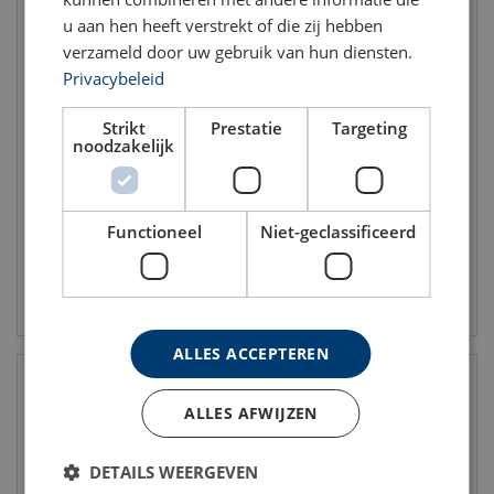
u aan hen heeft verstrekt of die zij hebben
verzameld door uw gebruik van hun diensten.
Privacybeleid
R-7827 RVS harpsluiting MB
R-7825 RVS harpsluiting BB
Strikt
Prestatie
Targeting
noodzakelijk
WLL: 0.3 - 3 ton
WLL: 0.12 - 3.6
Functioneel
Niet-geclassificeerd
Bekijk product
Bekijk product
ALLES ACCEPTEREN
ALLES AFWIJZEN
DETAILS WEERGEVEN