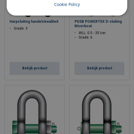
Cookie Policy
Harpsluiting handelskwaliteit
PDSB POWERTEX D-sluiting
Moerbout
Grade: 3
WLL: 0.5 - 35 ton
Grade: 6
Bekijk product
Bekijk product