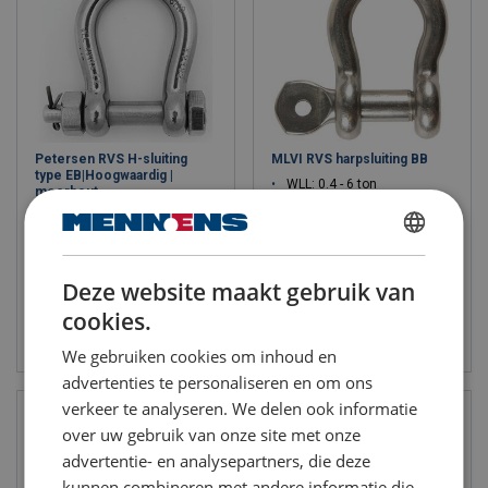
Petersen RVS H-sluiting
MLVI RVS harpsluiting BB
type EB|Hoogwaardig |
WLL: 0.4 - 6 ton
moerbout
Grade: 5
WLL: 0.28 - 10 ton
DUTCH
Deze website maakt gebruik van
ENGLISH TRANSLATION
cookies.
Bekijk product
Bekijk product
We gebruiken cookies om inhoud en
advertenties te personaliseren en om ons
verkeer te analyseren. We delen ook informatie
over uw gebruik van onze site met onze
advertentie- en analysepartners, die deze
kunnen combineren met andere informatie die