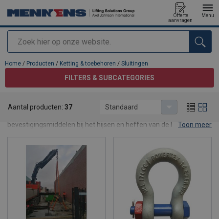
Offerte
Menu
aanvragen
Zoeken
toegevoegd aan uw offerte
Home
/
Producten
/
Ketting & toebehoren
/
Sluitingen
FILTERS & SUBCATEGORIES
Sluitingen
Aantal producten:
37
Standaard
Harpsluitingen
(H-sluitingen) en
D-sluitingen
vormen essentiële
bevestigingsmiddelen bij het hijsen en heffen van de last. Bij
Toon meer
Mennens vind je altijd een geschikte sluiting voor jouw
hijswerkzaamheden. Harp- of D-sluiting? De harpsluiting biedt
meer bewegingsruimte dan een D-sluiting. Vragen de
hijswerkzaamheden om weinig tot geen bewegingsruimte? Kies
dan een D-sluiting. Wij adviseren je graag.
Borst- of moerbout? Vragen de werkzaamheden om regelmatig
los- en vastzetten van de sluiting? Kies dan een sluiting met een
borstbout. Gaat het om een (quasi) permanente verbinding? Dan