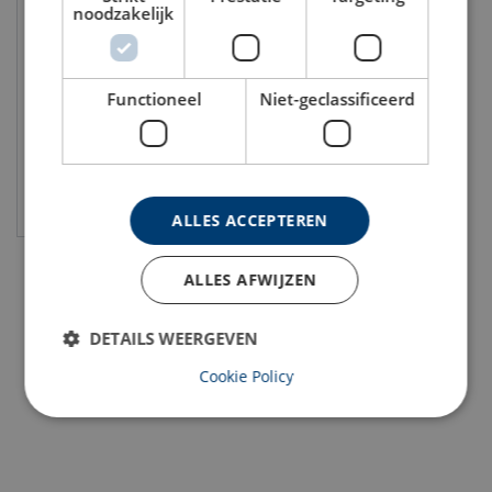
noodzakelijk
3M™ Protecta® valblok
REBEL SRD |verz. staalkabel
Lengte: 10 - 30 m
Functioneel
Niet-geclassificeerd
Bekijk product
ALLES ACCEPTEREN
ALLES AFWIJZEN
DETAILS WEERGEVEN
Cookie Policy