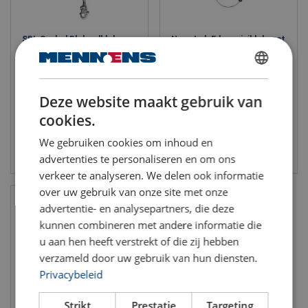
SRL Sealed Blok valblok
Nano Lok Edge miniblok met
11036840
staalkabel, getest op
scherpe rand
Lengte: 4.5 - 53 m
Lengte: 2.4 - 2.4 m
DUTCH
Deze website maakt gebruik van
ENGLISH TRANSLATION
cookies.
We gebruiken cookies om inhoud en
Bekijk product
Bekijk product
advertenties te personaliseren en om ons
verkeer te analyseren. We delen ook informatie
over uw gebruik van onze site met onze
advertentie- en analysepartners, die deze
kunnen combineren met andere informatie die
u aan hen heeft verstrekt of die zij hebben
verzameld door uw gebruik van hun diensten.
Privacybeleid
Strikt
Prestatie
Targeting