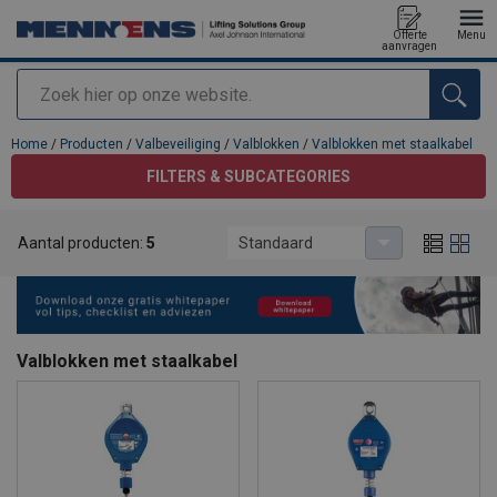
Offerte
Menu
aanvragen
Zoeken
toegevoegd aan uw offerte
Home
/
Producten
/
Valbeveiliging
/
Valblokken
/
Valblokken met staalkabel
FILTERS & SUBCATEGORIES
Aantal producten:
5
Standaard
Valblokken met staalkabel