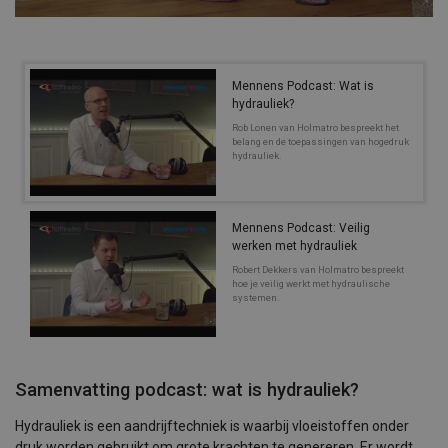
Mennens Podcast: Wat is
hydrauliek?
Rob Lonen van Holmatro bespreekt het
belang en de toepassingen van hogedruk
hydrauliek.
Mennens Podcast: Veilig
werken met hydrauliek
Robert Dekkers van Holmatro bespreekt
hoe je veilig werkt met hydraulische
systemen.
Samenvatting podcast: wat is hydrauliek?
Hydrauliek is een aandrijftechniek is waarbij vloeistoffen onder
druk worden gebruikt om grote krachten te genereren. Er wordt