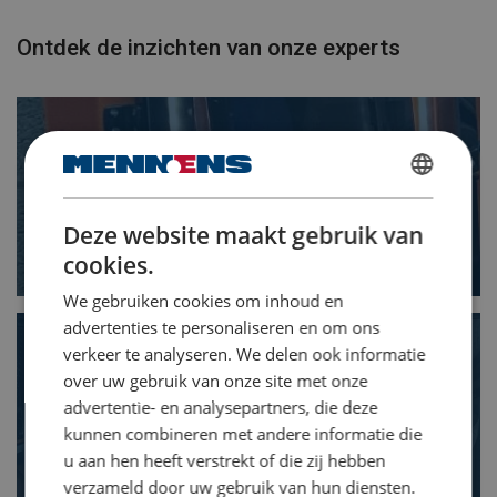
Ontdek de inzichten van onze experts
Hydraulische cilinder statisch vs.
dynamisch testen
DUTCH
Deze website maakt gebruik van
ENGLISH TRANSLATION
cookies.
We gebruiken cookies om inhoud en
advertenties te personaliseren en om ons
verkeer te analyseren. We delen ook informatie
over uw gebruik van onze site met onze
Lekkende cilinders: oorzaken,
advertentie- en analysepartners, die deze
gevolgen en voorkomen
kunnen combineren met andere informatie die
u aan hen heeft verstrekt of die zij hebben
verzameld door uw gebruik van hun diensten.