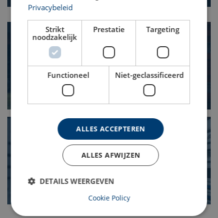
Privacybeleid
Strikt
Prestatie
Targeting
noodzakelijk
Opslag en vervoer van hydraulisch
materieel: schadeveroorzaker
nummer 1
Functioneel
Niet-geclassificeerd
ALLES ACCEPTEREN
Voorkom ongevallen met
ALLES AFWIJZEN
hydrauliek: de Arbowet en EKH
DETAILS WEERGEVEN
Cookie Policy