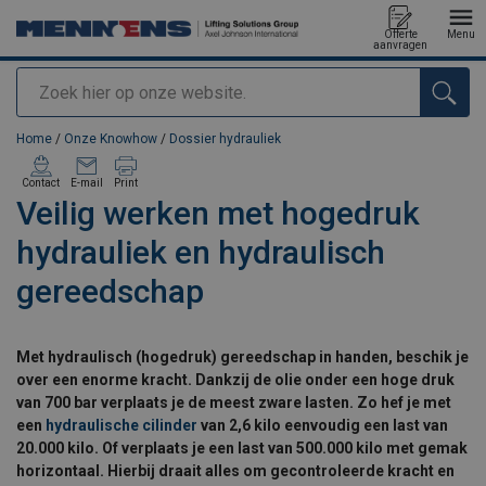
Offerte
Menu
aanvragen
Zoeken
toegevoegd aan uw offerte
Home
/
Onze Knowhow
/
Dossier hydrauliek
Contact
E-mail
Print
Veilig werken met hogedruk
hydrauliek en hydraulisch
gereedschap
Met
hydraulisch (hogedruk) gereedschap in handen, beschik je
over een enorme kracht. Dankzij de olie onder een hoge druk
van 700 bar verplaats je de meest zware lasten. Zo hef je met
een
hydraulische cilinder
van 2,6 kilo eenvoudig een last van
20.000 kilo. Of verplaats je een last van 500.000 kilo met gemak
horizontaal. Hierbij draait alles om gecontroleerde kracht en