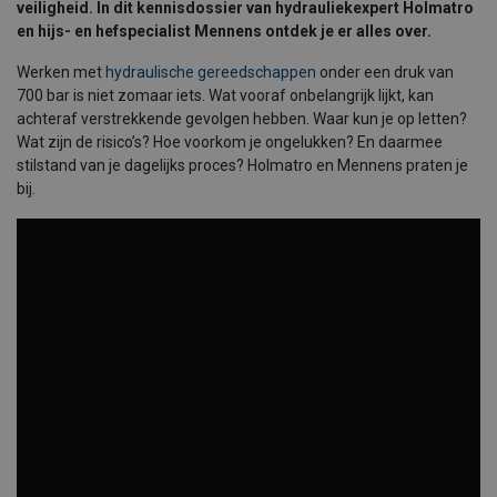
veiligheid. In dit kennisdossier van hydrauliekexpert Holmatro
en hijs- en hefspecialist Mennens ontdek je er alles over.
Werken met
hydraulische gereedschappen
onder een druk van
700 bar is niet zomaar iets. Wat vooraf onbelangrijk lijkt, kan
achteraf verstrekkende gevolgen hebben. Waar kun je op letten?
Wat zijn de risico’s? Hoe voorkom je ongelukken? En daarmee
stilstand van je dagelijks proces? Holmatro en Mennens praten je
bij.