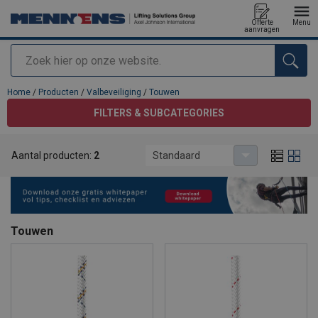
Offerte
Menu
aanvragen
Zoeken
toegevoegd aan uw offerte
Home
/
Producten
/
Valbeveiliging
/
Touwen
FILTERS & SUBCATEGORIES
Aantal producten:
2
Standaard
Touwen