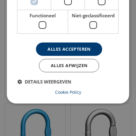
Functioneel
Niet-geclassificeerd
Green Pin 3-delige
Pewag topschalm AWP
topschalm UMTS
WLL: 2.36 - 17.5 ton
ALLES ACCEPTEREN
WLL: 3.65 - 21.2 ton
Grade: 12
Grade: 10
ALLES AFWIJZEN
DETAILS WEERGEVEN
Bekijk product
Bekijk product
Cookie Policy