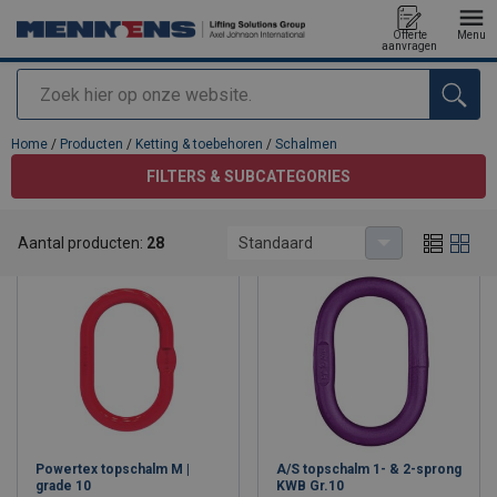
Offerte
Menu
aanvragen
Zoeken
toegevoegd aan uw offerte
Home
/
Producten
/
Ketting & toebehoren
/
Schalmen
FILTERS & SUBCATEGORIES
Schalmen
Aantal producten:
28
Standaard
Powertex topschalm M |
A/S topschalm 1- & 2-sprong
grade 10
KWB Gr.10