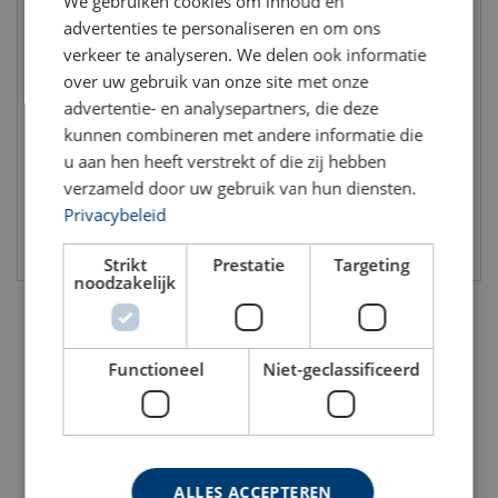
We gebruiken cookies om inhoud en
advertenties te personaliseren en om ons
verkeer te analyseren. We delen ook informatie
Petzl harnaszitting PODIUM
Skylotec SEAT TEC
over uw gebruik van onze site met onze
advertentie- en analysepartners, die deze
kunnen combineren met andere informatie die
u aan hen heeft verstrekt of die zij hebben
verzameld door uw gebruik van hun diensten.
Privacybeleid
Bekijk product
Bekijk product
Strikt
Prestatie
Targeting
noodzakelijk
Functioneel
Niet-geclassificeerd
ALLES ACCEPTEREN