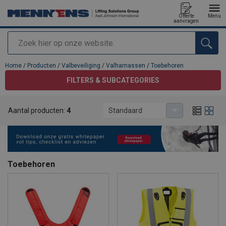
Offerte
Menu
aanvragen
Zoeken
toegevoegd aan uw offerte
Home
/
Producten
/
Valbeveiliging
/
Valharnassen
/
Toebehoren
FILTERS & SUBCATEGORIES
Aantal producten:
4
Standaard
Toebehoren