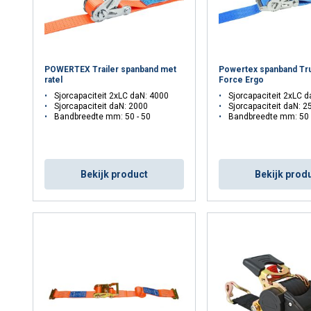
maakt gebruik van cookies.
s om inhoud en advertenties te personaliseren en om ons verkee
POWERTEX Trailer spanband met
Powertex spanband Tr
 over uw gebruik van onze site met onze advertentie- en analyse
ratel
Force Ergo
Sjorcapaciteit 2xLC daN: 4000
Sjorcapaciteit 2xLC 
et andere informatie die u aan hen heeft verstrekt of die zij h
Sjorcapaciteit daN: 2000
Sjorcapaciteit daN: 2
diensten.
Privacybeleid
Bandbreedte mm: 50 - 50
Bandbreedte mm: 50 
Prestatie
Targeting
Functioneel
Bekijk product
Bekijk prod
EVEN
ALLES AFWIJZEN
ALLE
Cookie Policy