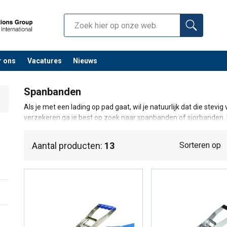
r ons
Vacatures
Nieuws
Spanbanden
Als je met een lading op pad gaat, wil je natuurlijk dat die stevig
verzekeren ga je best op zoek naar spanbanden of sjorbanden. B
adres! Bij ons vind je sjorbanden voor lichte, middelzware en zw
hebben zelfs speciaal ontworpen spanbanden voor het transport
Aantal producten:
13
Sorteren op
beschadigt bij het aantrekken. Het juiste sjormateriaal is een a
om bekeuringen te voorkomen. We geven je graag een paar nutti
spankracht (aangeduid als STF of Standard Tension Force) van 
aangespannen, gaat de lading schuiven. Zijn ze daarentegen te
van de lading groot. Controleer het sjormateriaal regelmatig tijd
namelijk af, aangezien die voortdurend onderhevig is aan aller
bochten. Neem contact met ons op voor verdere vragen of om vr