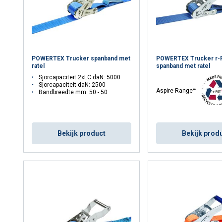
POWERTEX Trucker spanband met
POWERTEX Trucker r-
ratel
spanband met ratel
Sjorcapaciteit 2xLC daN: 5000
Sjorcapaciteit daN: 2500
Aspire Range
™
Bandbreedte mm: 50 - 50
LC 2500 daN - 50mm
Bekijk product
Bekijk prod