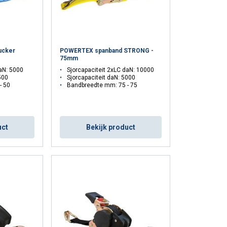
DUTCH
ENGLISH TRANSLATION
r te analyseren. We
ucker
POWERTEX spanband STRONG -
partners, die deze
75mm
daN: 5000
Sjorcapaciteit 2xLC daN: 10000
ebben verzameld door
500
Sjorcapaciteit daN: 5000
- 50
Bandbreedte mm: 75 - 75
Niet-
geclassificeerd
uct
Bekijk product
S ACCEPTEREN