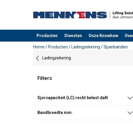
Producten
Diensten
Onze Knowhow
Ove
toegevoegd aan uw offerte
Home
/
Producten
/
Ladingzekering
/
Spanbanden
Ladingzekering
Filters
Sjorcapaciteit (LC) recht belast daN
Bandbreedte mm.