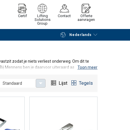
Certif
Lifting
Contact
Offerte
Solutions
aanvragen
Group
Nederlands
Verder winkelen
Vraag offerte aan
 vastzit zodat je niets verliest onderweg. Om dit te
ij Mennens ben je daarvoor uiteraard aan het juiste
Toon meer
are lasten en voor verschillende voertuigen. We
 van auto’s. Zo voorkom je dat je de wielophanging
Lijst
Tegels
Standaard
bsolute noodzaak om je lading veilig te vervoeren en
ge tips. Hou bij het aanspannen rekening met de
de spanband. Als de banden niet strak genoeg zijn
 strak aangespannen, dan is de kans op beschadiging
ens de rit. De spankracht neemt na verloop van tijd
lei krachten zoals optrekken, remmen, noodstops en
ijblijvend een offerte te ontvangen.