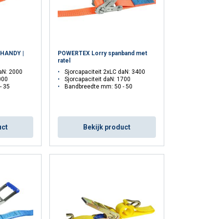
 HANDY |
POWERTEX Lorry spanband met
ratel
daN: 2000
Sjorcapaciteit 2xLC daN: 3400
000
Sjorcapaciteit daN: 1700
- 35
Bandbreedte mm: 50 - 50
uct
Bekijk product