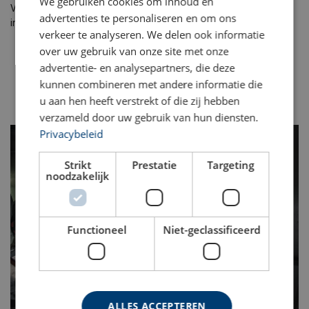
We gebruiken cookies om inhoud en
Veilig werken in besloten ruimten is universeel, maar diverse
advertenties te personaliseren en om ons
industrieën kennen hun eigen uitdagingen:
verkeer te analyseren. We delen ook informatie
Farmaceutische productie
over uw gebruik van onze site met onze
Chemische productie
advertentie- en analysepartners, die deze
Productie van levensmiddelen en dranken
kunnen combineren met andere informatie die
Olie en gas
u aan hen heeft verstrekt of die zij hebben
Afvalwaterbehandeling
verzameld door uw gebruik van hun diensten.
Privacybeleid
Strikt
Prestatie
Targeting
noodzakelijk
Functioneel
Niet-geclassificeerd
ALLES ACCEPTEREN