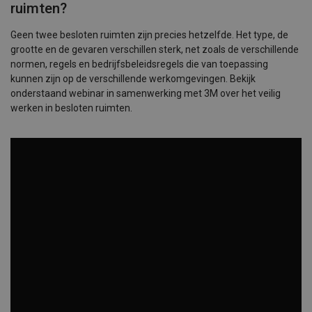
ruimten?
Geen twee besloten ruimten zijn precies hetzelfde. Het type, de
grootte en de gevaren verschillen sterk, net zoals de verschillende
normen, regels en bedrijfsbeleidsregels die van toepassing
kunnen zijn op de verschillende werkomgevingen. Bekijk
onderstaand webinar in samenwerking met 3M over het veilig
werken in besloten ruimten.