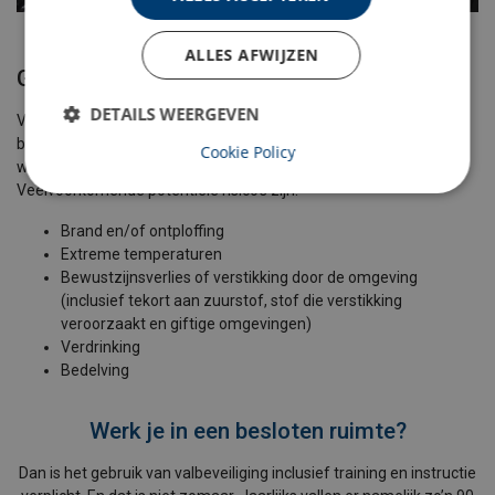
ALLES AFWIJZEN
Gevaren in besloten ruimten
DETAILS WEERGEVEN
Veel verschillende soorten gevaren worden aangetroffen in
besloten ruimten, ongeacht of ze inherent aan de ruimte zijn of
Cookie Policy
worden veroorzaakt door de taak die wordt uitgevoerd.
Veelvoorkomende potentiële risico's zijn:
Brand en/of ontploffing
Extreme temperaturen
Bewustzijnsverlies of verstikking door de omgeving
(inclusief tekort aan zuurstof, stof die verstikking
veroorzaakt en giftige omgevingen)
Verdrinking
Bedelving
Werk je in een besloten ruimte?
Dan is het gebruik van valbeveiliging inclusief training en instructie