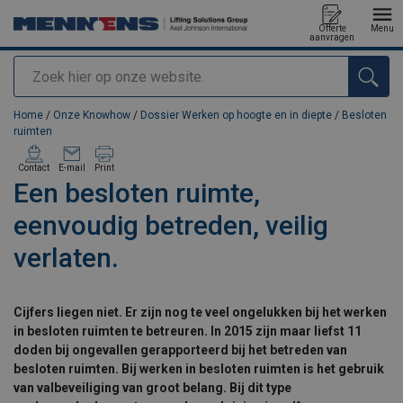
Offerte
Menu
aanvragen
Zoeken
toegevoegd aan uw offerte
Home
/
Onze Knowhow
/
Dossier Werken op hoogte en in diepte
/
Besloten
ruimten
Contact
E-mail
Print
Een besloten ruimte,
eenvoudig betreden, veilig
verlaten.
Cijfers liegen niet. Er zijn nog te veel ongelukken bij het werken
in besloten ruimten te betreuren. In 2015 zijn maar liefst 11
doden bij ongevallen gerapporteerd bij het betreden van
besloten ruimten. Bij werken in besloten ruimten is het gebruik
van valbeveiliging van groot belang. Bij dit type