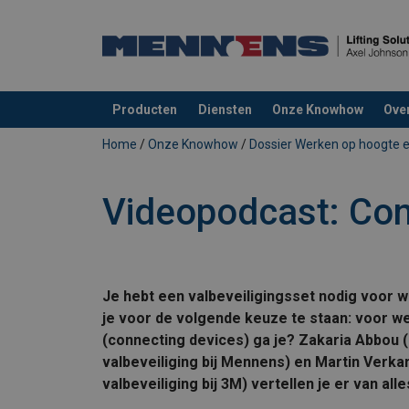
Producten
Diensten
Onze Knowhow
Ove
toegevoegd aan uw offerte
Home
/
Onze Knowhow
/
Dossier Werken op hoogte e
Videopodcast: Con
Je hebt een valbeveiligingsset nodig voor 
je voor de volgende keuze te staan: voor w
(connecting devices) ga je? Zakaria Abbou (
valbeveiliging bij Mennens) en Martin Verk
valbeveiliging bij 3M) vertellen je er van all