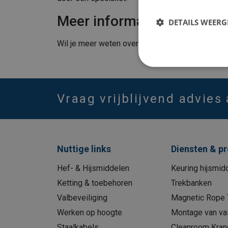
Meer informatie?
DETAILS WEERG
Wil je meer weten over verbindingsmiddelen bi
Vraag vrijblijvend advies
Nuttige links
Diensten & p
Hef- & Hijsmiddelen
Keuring hijsmid
Ketting & toebehoren
Trekbanken
Valbeveiliging
Magnetic Rope 
Werken op hoogte
Montage van val
Staalkabels
Cleanroom Kran