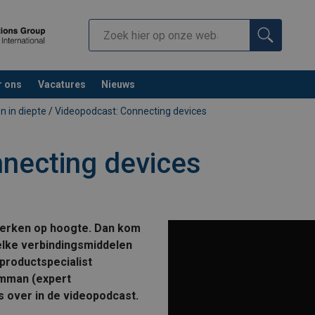
r ons
Vacatures
Nieuws
n in diepte
/
Videopodcast: Connecting devices
necting devices
werken op hoogte. Dan kom
elke verbindingsmiddelen
productspecialist
amman (expert
es over in de videopodcast.