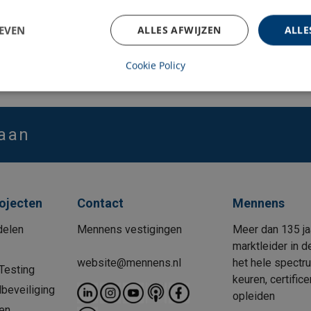
EVEN
ALLES AFWIJZEN
ALLE
j werken op hoogte? Bekijk dan de podcast of neem
contact op 
Cookie Policy
 aan
rojecten
Contact
Mennens
delen
Mennens vestigingen
Meer dan 135 ja
marktleider in d
website@mennens.nl
het hele spectr
Testing
keuren, certific
beveiliging
opleiden
en