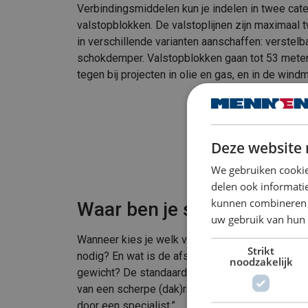
Verbindingsmiddelen kun je indelen in twee cate
valstopblokken. De valstoplijnen zijn maximaal 
in verschillende varianten aanschaffen: verstelb
schokdemper. Valstopblokken gaan tot 53 meter 
tegen bij projecten in olie en gas, en in de wind
Deze website 
We gebruiken cookie
delen ook informatie
kunnen combineren m
Waar ben je scherp op?
uw gebruik van hun 
Wanneer kies je welk verbindingsmiddel? Zakari
Strikt
nodig? En wat is de afstand tot het valgevaar en
noodzakelijk
gewicht? De standaard is tot honderd kilo. Is he
van een scherpe (dak)rand? Let erop dat het midd
door een specialist.”