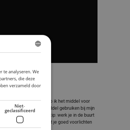
DUTCH
ENGLISH TRANSLATION
r te analyseren. We
partners, die deze
ebben verzameld door
uitvoeren? Dus: waar heb ik het middel voor
Niet-
kan ik het verbindingsmiddel gebruiken bij mijn
geclassificeerd
aan. En nog een laatste tip: werk je in de buurt
die rand terechtkomt. Laat je goed voorlichten