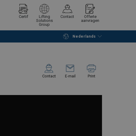
Certif
Lifting
Contact
Offerte
Solutions
aanvragen
Group
Nederlands
Verder winkelen
Vraag offerte aan
Contact
E-mail
Print