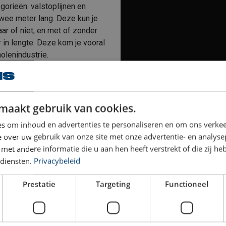
gorieën: valstoplijnen en
twee meter lang. Deze kun je
aar of niet, en met of zonder
in lengte. Deze kom je vooral
molenindustrie.
maakt gebruik van cookies.
s om inhoud en advertenties te personaliseren en om ons verkee
 over uw gebruik van onze site met onze advertentie- en analyse
et andere informatie die u aan hen heeft verstrekt of die zij h
diensten.
Privacybeleid
a Abbou licht toe: “Wees scherp op: welke werkzaamheden ga ik 
Prestatie
Targeting
Functioneel
 de valhoogte?” Martin Verkamman vult aan: “Kijk ook zeker naar: 
t geschikt voor gewicht daarboven, dan moet dat er specifiek opst
el dan hierop getest is en dus niet breekt als je onverhoopt op 