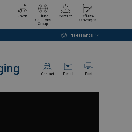
Certif
Lifting
Contact
Offerte
Solutions
aanvragen
Group
Nederlands
Verder winkelen
Vraag offerte aan
ging
Contact
E-mail
Print