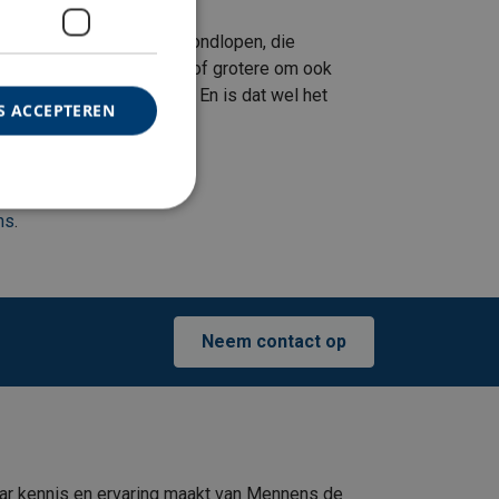
t hier vaak veel mensen rondlopen, die
pecifiek voor gereedschap of grotere om ook
mensen ónder je werken. En is dat wel het
S ACCEPTEREN
ns
.
Neem contact op
ar kennis en ervaring maakt van Mennens de