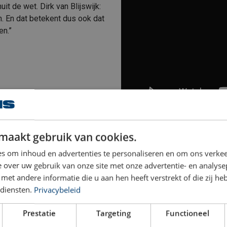
it de wet. Dirk van Blijswijk:
 En dat betekent dus ook dat
en.”
maakt gebruik van cookies.
s om inhoud en advertenties te personaliseren en om ons verkee
 over uw gebruik van onze site met onze advertentie- en analyse
e gereedschap in een tas. Zakaria Abbou licht toe: “Elk stuk ger
et andere informatie die u aan hen heeft verstrekt of die zij h
 harnas of aan je pols.” Zo’n gereedschapstas weegt het nodige. Di
diensten.
Privacybeleid
of op de vloer van de hoogwerker. Zo voorkom je dat je ‘te zwa
Prestatie
Targeting
Functioneel