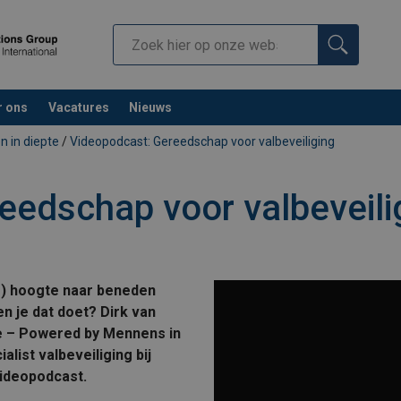
r ons
Vacatures
Nieuws
n in diepte
/
Videopodcast: Gereedschap voor valbeveiliging
eedschap voor valbeveili
e) hoogte naar beneden
n je dat doet? Dirk van
te – Powered by Mennens in
list valbeveiliging bij
videopodcast.