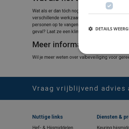
Wat als er dan tóch nog iets misgaat? Zakaria: 
verschillende werkzaamheden tegelijkertijd uitv
personen op te vangen.” Dirk vult aan: “Probee
DETAILS WEERG
geval? Laat ze een klimhelm dragen. Zo werken 
Meer informatie?
Wil je meer weten over valbeveiliging voor ge
Vraag vrijblijvend advies
Nuttige links
Diensten & p
Hef- & Hijsmiddelen
Keuring hijsmid