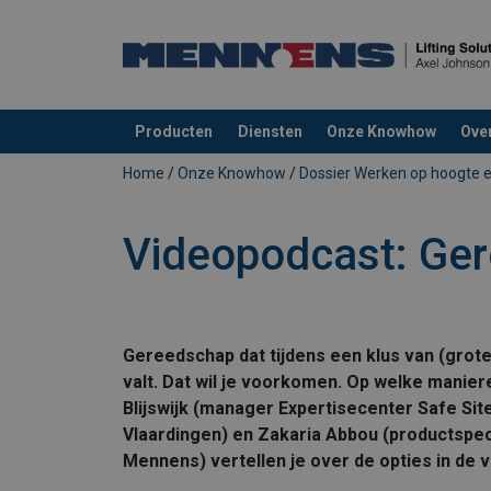
Producten
Diensten
Onze Knowhow
Ove
toegevoegd aan uw offerte
Home
/
Onze Knowhow
/
Dossier Werken op hoogte e
Videopodcast: Ger
Gereedschap dat tijdens een klus van (grot
valt. Dat wil je voorkomen. Op welke maniere
Blijswijk (manager Expertisecenter Safe Si
Vlaardingen) en Zakaria Abbou (productspecia
Mennens) vertellen je over de opties in de 