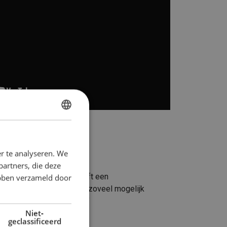
DUTCH
ENGLISH TRANSLATION
r te analyseren. We
partners, die deze
eedschap uit deze tas heeft een
ebben verzameld door
rk vertelt: “Mijn tip: voer zoveel mogelijk
ar beladen’ omhoog gaat.”
Niet-
geclassificeerd