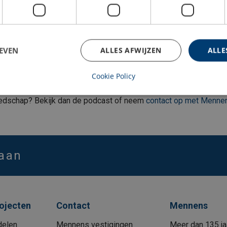
“Vangnetten zijn een logische keuze, zeker ook in de bouw. Omda
oeren. Deze netten zijn er in verschillende groottes: kleinere s
r bij werkzaamheden op hoogte zoveel mogelijk te voorkomen dat 
EVEN
ALLES AFWIJZEN
ALLE
we samen veilig.”
Cookie Policy
reedschap? Bekijk dan de podcast of neem
contact op met Menne
 aan
rojecten
Contact
Mennens
delen
Mennens vestigingen
Meer dan 135 ja