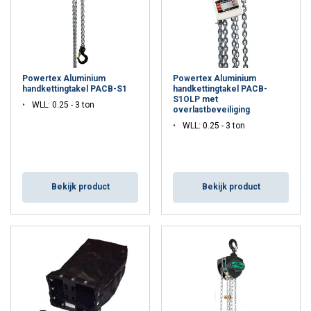
bedienen met een ratelmechanisme.
Staalkabeltakels
:
Toepassing
: Ideaal voor het hijsen, trekken en spannen van
lasten. Veel gebruikt in de scheepvaart, industrie en bij
Powertex Aluminium
Powertex Aluminium
reddingsoperaties.
handkettingtakel PACB-S1
handkettingtakel PACB-
Voordelen
: Krachtig, veelzijdig, en eenvoudig te bedienen
S1OLP met
WLL: 0.25 - 3 ton
overlastbeveiliging
met een hefboom.
WLL: 0.25 - 3 ton
Toepassingen van Handtakels
Handtakels zijn veelzijdig en worden in verschillende sectoren
gebruikt. Hier zijn enkele toepassingen:
Bekijk product
Bekijk product
Bouw en Constructie
: Voor het hijsen van bouwmaterialen en
gereedschappen.
Scheepvaart
: Onderhoudwerkzaamheden en het verplaatsen
van zware objecten aan boord.
Scheepsbouw. Hijsen en verplaatsen van materiaal. Fixeren van
scheepssecties.
Petrochemische induststrie. Onderhoudswerkzaamheden
Industrie
: Voor het hijsen en verplaatsen van zware machines