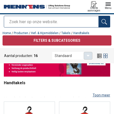
Offerte
Menu
aanvragen
Zoeken
toegevoegd aan uw offerte
Home
/
Producten
/
Hef- & Hijsmiddelen
/
Takels
/
Handtakels
FILTERS & SUBCATEGORIES
Aantal producten:
16
Standaard
Handtakels
Toon meer
Handtakels: Onmisbaar in je werkplaats.
Ben je op zoek naar een handtakel om lichtere tot zware lasten
moeiteloos te verplaatsen? Bij Mennens ben je aan het juiste