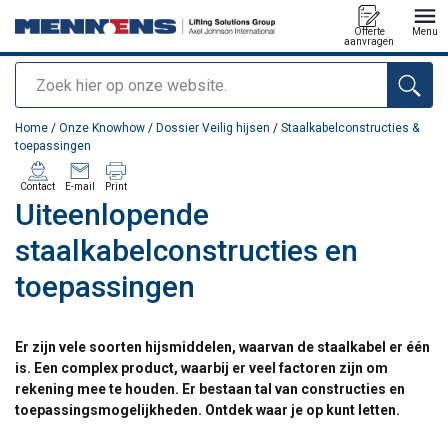
Offerte
Menu
aanvragen
Zoeken
toegevoegd aan uw offerte
Home
/
Onze Knowhow
/
Dossier Veilig hijsen
/
Staalkabelconstructies &
toepassingen
Contact
E-mail
Print
Uiteenlopende
staalkabelconstructies en
toepassingen
Er zijn vele soorten hijsmiddelen, waarvan de staalkabel er één
is. Een complex product, waarbij er veel factoren zijn om
rekening mee te houden. Er bestaan tal van constructies en
toepassingsmogelijkheden. Ontdek waar je op kunt letten.