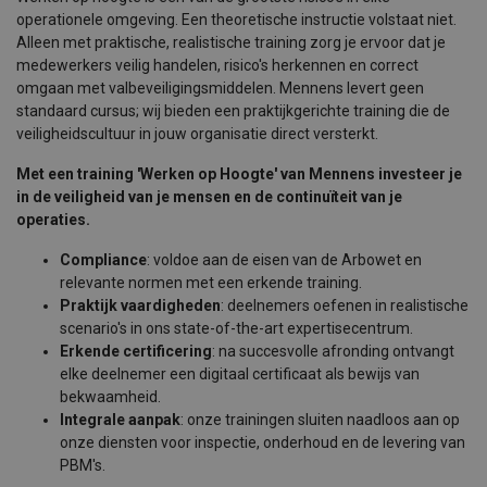
operationele omgeving. Een theoretische instructie volstaat niet.
Alleen met praktische, realistische training zorg je ervoor dat je
medewerkers veilig handelen, risico's herkennen en correct
omgaan met valbeveiligingsmiddelen. Mennens levert geen
standaard cursus; wij bieden een praktijkgerichte training die de
veiligheidscultuur in jouw organisatie direct versterkt.
Met een training 'Werken op Hoogte' van Mennens investeer je
in de veiligheid van je mensen en de continuïteit van je
operaties.
Compliance
: voldoe aan de eisen van de Arbowet en
relevante normen met een erkende training.
Praktijk vaardigheden
: deelnemers oefenen in realistische
scenario's in ons state-of-the-art expertisecentrum.
Erkende certificering
: na succesvolle afronding ontvangt
elke deelnemer een digitaal certificaat als bewijs van
bekwaamheid.
Integrale aanpak
: o
nze trainingen sluiten naadloos aan op
onze diensten voor inspectie, onderhoud en de levering van
PBM's.