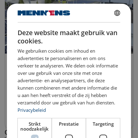
DUTCH
Deze website maakt gebruik van
ENGLISH TRANSLATION
cookies.
We gebruiken cookies om inhoud en
Werken op daken (Solar branche)
advertenties te personaliseren en om ons
Ken je als solarprofessional de gevaren van werken op
verkeer te analyseren. We delen ook informatie
hoogte? Helaas wordt het risico vaak niet goed ingeschat
over uw gebruik van onze site met onze
en zijn de veiligheidsmaatregelen ontoereikend. Laat jouw
advertentie- en analysepartners, die deze
bedrijf en mensen vakkundig trainen. Dan beperk je het
kunnen combineren met andere informatie die
valgevaar, voorkom je (ernstige) ongelukken en voldoe je
u aan hen heeft verstrekt of die zij hebben
aantoonbaar aan de zorgplicht.
verzameld door uw gebruik van hun diensten.
Privacybeleid
Bekijk deze training
Strikt
Prestatie
Targeting
noodzakelijk
Ons trainingsaanbod: Herhalingstrainingen