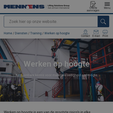
Offerte
Menu
aanvragen
Zoeken
toegevoegd aan uw offerte
Home
/
Diensten
/
Training
/
Werken op hoogte
Contact
E-mail
Print
Werken op hoogte
Aantoonbare kennis voor maximale veiligheid op hoogte.
Werken op hoogte is een van de grootste risico's in elke