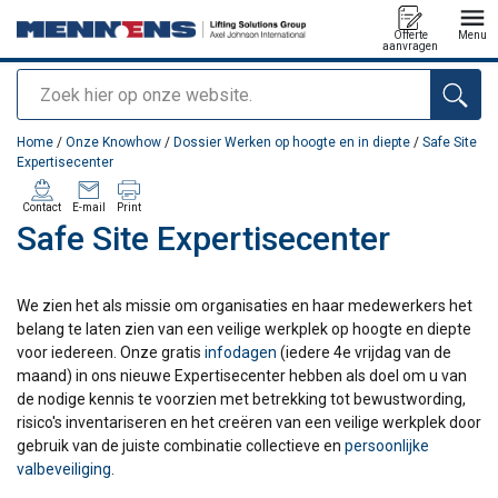
Offerte
Menu
aanvragen
Zoeken
toegevoegd aan uw offerte
Home
/
Onze Knowhow
/
Dossier Werken op hoogte en in diepte
/
Safe Site
Expertisecenter
Contact
E-mail
Print
Safe Site Expertisecenter
We zien het als missie om organisaties en haar medewerkers het
belang te laten zien van een veilige werkplek op hoogte en diepte
voor iedereen. Onze gratis
infodagen
(iedere 4e vrijdag van de
maand) in ons nieuwe Expertisecenter hebben als doel om u van
de nodige kennis te voorzien met betrekking tot bewustwording,
risico's inventariseren en het creëren van een veilige werkplek door
gebruik van de juiste combinatie collectieve en
persoonlijke
valbeveiliging
.