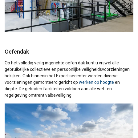
DUTCH
Deze website maakt gebruik van
ENGLISH TRANSLATION
cookies.
Oefendak
We gebruiken cookies om inhoud en
advertenties te personaliseren en om ons
Op het volledig veilig ingerichte oefen dak kunt u vrijwel alle
verkeer te analyseren. We delen ook informatie
gebruikelijke collectieve en persoonlijke veiligheidsvoorzieningen
over uw gebruik van onze site met onze
bekijken. Ook binnenin het Expertisecenter worden diverse
advertentie- en analysepartners, die deze
voorzieningen gemonteerd gericht op
werken op hoogte
en
diepte. De geboden faciliteiten voldoen aan alle wet- en
kunnen combineren met andere informatie die
regelgeving omtrent valbeveiliging
u aan hen heeft verstrekt of die zij hebben
verzameld door uw gebruik van hun diensten.
Privacybeleid
Strikt
Prestatie
Targeting
noodzakelijk