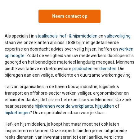
Neem contact op
Als specialist in
staalkabels
,
hef- & hijsmiddelen
en
valbeveiliging
staan we onze klanten al sinds 1888 bij met gedetailleerde
expertise en doordacht advies over veilig hijsen, heffen en
werken
op hoogte
. Zodat de veiligheid van uw medewerkers doorlopend is
geborgd en het benodigde materieel langdurig meegaat. Mennens
biedt kwalitatieve en betrouwbare
producten
en
diensten
. Die
bijdragen aan een veilige, efficiënte en duurzame werkomgeving.
Tal van organisaties in de haven bouw, industrie, logistiek &
transport en offshore-sector werken veiliger, ergonomischer en
efficiënter dankzij de hijs- en hefexpertise van Mennens. Op zoek
naar passende
hijskranen voor de werkplaats
,
hijsjukken
of
hijskettingen
? Onze specialisten staan voor je klaar.
Hef- en hijsmiddelen, je koopt het maar moet het ook laten
inspecteren en keuren. Onze experts bieden je een uitgebreide
reeks diensten: van inventariseren tot een jaarlijks, verplichte