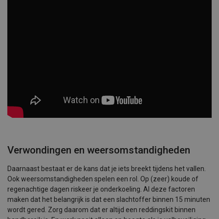
Verwondingen en weersomstandigheden
Daarnaast bestaat er de kans dat je iets breekt tijdens het vallen.
Ook weersomstandigheden spelen een rol. Op (zeer) koude of
regenachtige dagen riskeer je onderkoeling. Al deze factoren
maken dat het belangrijk is dat een slachtoffer binnen 15 minuten
wordt gered. Zorg daarom dat er altijd een reddingskit binnen