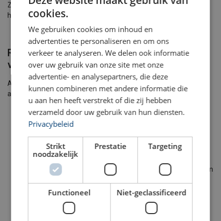
ENGLISH TRANSLATION
Zodra je je collega te pakken hebt, kun je de stok weghalen en
cookies.
hem of haar omhoog of omlaag takelen.
We gebruiken cookies om inhoud en
advertenties te personaliseren en om ons
Reddingsfase 3: optakelen of laten zakken
verkeer te analyseren. We delen ook informatie
via afdaalapparaat
over uw gebruik van onze site met onze
advertentie- en analysepartners, die deze
Afhankelijk van de situatie takel je je collega op of laat je hem
kunnen combineren met andere informatie die
afdalen.
u aan hen heeft verstrekt of die zij hebben
verzameld door uw gebruik van hun diensten.
Privacybeleid
Afdalen
Strikt
Prestatie
Targeting
Takel je colega eerst een stukje op, zodat je het
noodzakelijk
verbindingsmiddel los kunt maken. Laat je collega daarna
omlaag zakken met de reddingsset. De reddingsset kan een
centrifugaal afdaalapparaat bevatten of een handmatig
afdaalapparaat.
Functioneel
Niet-geclassificeerd
Optakelen