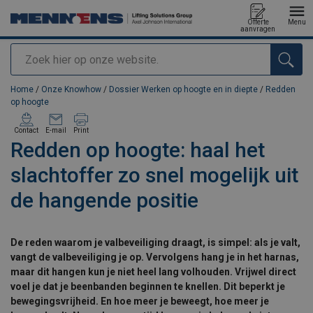
Offerte
Menu
aanvragen
Zoeken
toegevoegd aan uw offerte
Home
/
Onze Knowhow
/
Dossier Werken op hoogte en in diepte
/
Redden
op hoogte
Contact
E-mail
Print
Redden op hoogte: haal het
slachtoffer zo snel mogelijk uit
de hangende positie
De reden waarom je valbeveiliging draagt, is simpel: als je valt,
vangt de valbeveiliging je op. Vervolgens hang je in het harnas,
maar dit hangen kun je niet heel lang volhouden. Vrijwel direct
voel je dat je beenbanden beginnen te knellen. Dit beperkt je
bewegingsvrijheid. En hoe meer je beweegt, hoe meer je