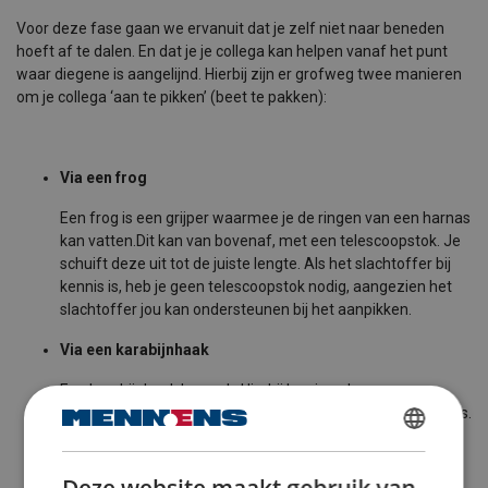
Voor deze fase gaan we ervanuit dat je zelf niet naar beneden
hoeft af te dalen. En dat je je collega kan helpen vanaf het punt
waar diegene is aangelijnd. Hierbij zijn er grofweg twee manieren
om je collega ‘aan te pikken’ (beet te pakken):
Via een frog
Een frog is een grijper waarmee je de ringen van een harnas
kan vatten.
Dit kan van bovenaf, met een telescoopstok. Je
schuift deze uit tot de juiste lengte. Als het slachtoffer bij
kennis is, heb je geen telescoopstok nodig, aangezien het
slachtoffer jou kan ondersteunen bij het aanpikken.
Via een karabijnhaak
Een karabijnhaak kan ook. Hierbij kun je ook een
telescoopstok gebruiken als het slachtoffer niet bij kennis is.
Is het slachtoffer wel bij bewustzijn? Dan kan diegene jou
DUTCH
helpen met de karabijnhaak.
Deze website maakt gebruik van