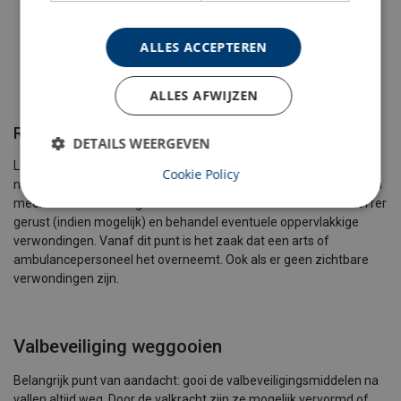
Afhankelijk van de situatie kun je er voor kiezen om het
slachtoffer omhoog te takelen. In dit geval moet je er wel
ALLES ACCEPTEREN
rekening mee houden dat je hulp van anderen nodig hebt
om het slachtoffer over de (dak)rand te krijgen.
ALLES AFWIJZEN
Reddingsfase 4: weer op vaste grond
DETAILS WEERGEVEN
Leg je collega eenmaal weer op vaste grond nooit zomaar plat
Cookie Policy
neer. Zorg dat het bovenlichaam altijd omhoog blijft wijzen, in een
meer zittende houding en laat het harnas aan. Stel het slachtoffer
gerust (indien mogelijk) en behandel eventuele oppervlakkige
verwondingen. Vanaf dit punt is het zaak dat een arts of
ambulancepersoneel het overneemt. Ook als er geen zichtbare
verwondingen zijn.
Valbeveiliging weggooien
Belangrijk punt van aandacht: gooi de valbeveiligingsmiddelen na
vallen altijd weg. Door de valkracht zijn ze mogelijk vervormd of