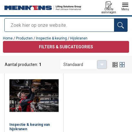
Offerte
Menu
aanvragen
Zoeken
toegevoegd aan uw offerte
Home
/
Producten
/
Inspectie & keuring
/
Hijskranen
FILTERS & SUBCATEGORIES
Hijskranen
Aantal producten:
1
Standaard
Inspectie & keuring van
hijskranen