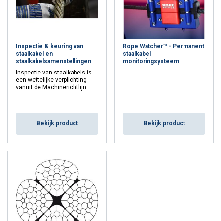
Inspectie & keuring van
Rope Watcher™ - Permanent
staalkabel en
staalkabel
staalkabelsamenstellingen
monitoringsysteem
Inspectie van staalkabels is
een wettelijke verplichting
vanuit de Machinerichtlijn.
Naast de dagelijkse check is
minimaal een inspectie
jaarlijks verplicht. Mennens
neemt je deze zorg graag uit
Bekijk product
Bekijk product
handen.