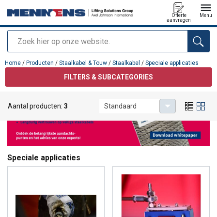
Offerte
Menu
aanvragen
Zoeken
toegevoegd aan uw offerte
Home
/
Producten
/
Staalkabel & Touw
/
Staalkabel
/
Speciale applicaties
FILTERS & SUBCATEGORIES
Aantal producten:
3
Standaard
Speciale applicaties