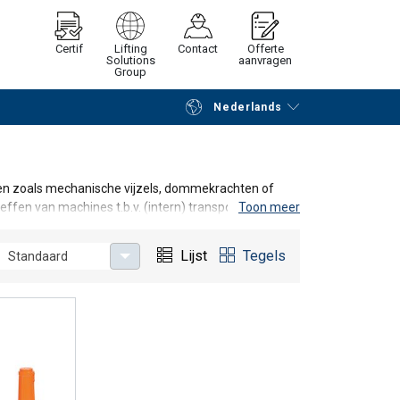
Certif
Lifting
Contact
Offerte
Solutions
aanvragen
Group
Nederlands
Verder winkelen
Vraag offerte aan
n zoals mechanische vijzels, dommekrachten of
heffen van machines t.b.v. (intern) transport en
Toon meer
rzel dan zeker niet om onze experts te contacteren.
Lijst
Tegels
Standaard
er.