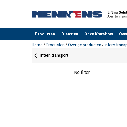
Producten
Diensten
Onze Knowhow
Ove
toegevoegd aan uw offerte
Home
/
Producten
/
Overige producten
/
Intern trans
Intern transport
No filter