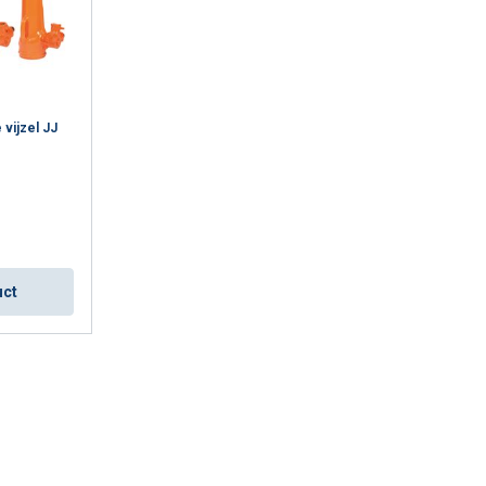
vijzel JJ
DUTCH
uct
ENGLISH TRANSLATION
r te analyseren. We
partners, die deze
ebben verzameld door
Niet-