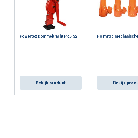
Powertex Dommekracht PRJ-S2
Holmatro mechanische 
Bekijk product
Bekijk prod
maakt gebruik van cookies.
s om inhoud en advertenties te personaliseren en om ons verkee
 over uw gebruik van onze site met onze advertentie- en analyse
et andere informatie die u aan hen heeft verstrekt of die zij h
diensten.
Privacybeleid
Prestatie
Targeting
Functioneel