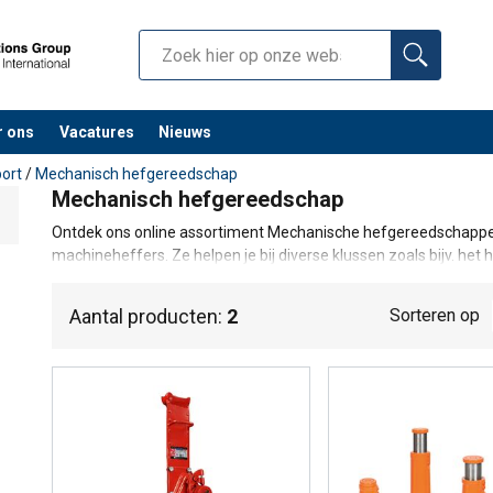
r ons
Vacatures
Nieuws
port
/
Mechanisch hefgereedschap
Mechanisch hefgereedschap
Ontdek ons online assortiment Mechanische hefgereedschappe
machineheffers. Ze helpen je bij diverse klussen zoals bijv. het 
diverse andere onderhouds klussen.
Indien je nog vragen hebt omtrent mechanische hefmiddelen, aa
Aantal producten:
2
Sorteren op
Wij helpen je graag verder in jouw zoektocht naar de ideale heff