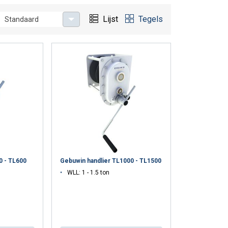
t 7.500 kg — zonder stroomaansluiting, compact en
Lijst
Tegels
Standaard
uiken. Ze worden als back-upsysteem toegepast
en handvallen wanneer de frequentie van gebruik laag
eld voor het incidenteel openen en sluiten van een
n locaties waar geen elektriciteit aanwezig is.
ustrie, de bouw, de scheepvaart en de
an EN 14492-1. Als EKH-gecertificeerd keuringsbedrijf
0 - TL600
Gebuwin handlier TL1000 - TL1500
WLL: 1 - 1.5 ton
el gebruik. Leverbaar van 150 tot 7.500 kg WLL.
n transport.
)