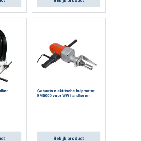
uct
Bekijk product
ebben verzameld door
Niet-
geclassificeerd
n Handlieren
an verplichte periodieke keuring conform de Arbo-
S ACCEPTEREN
 de minimale keuringstermijnen en inspectietermijnen
leidend. Mennens is een EKH-gecertificeerd
evestiging
lier
Gebuwin elektrische hulpmotor
EM5000 voor WW handlieren
uct
Bekijk product