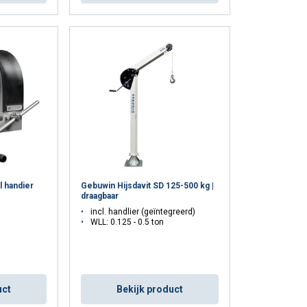
 handier
Gebuwin Hijsdavit SD 125-500 kg |
draagbaar
incl. handlier (geïntegreerd)
WLL: 0.125 - 0.5 ton
uct
Bekijk product