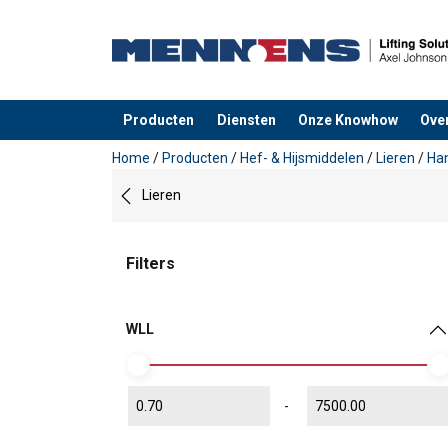
Producten
Diensten
Onze Knowhow
Ove
toegevoegd aan uw offerte
Home
/
Producten
/
Hef- & Hijsmiddelen
/
Lieren
/
Han
Lieren
Filters
WLL