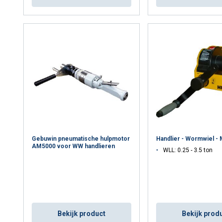
Normen en Certificering
EN 13157 – Europese norm voor handmatig aangedreven l
ISO12100, DIN15020
Machinerichtlijn 2006/42/EG — CE-markering verplicht bij 
Heb je een specifieke trekkracht, uitvoering of certificering nod
Gebuwin pneumatische hulpmotor
Handlier - Wormwiel -
AM5000 voor WW handlieren
WLL: 0.25 - 3.5 ton
Bekijk product
Bekijk prod