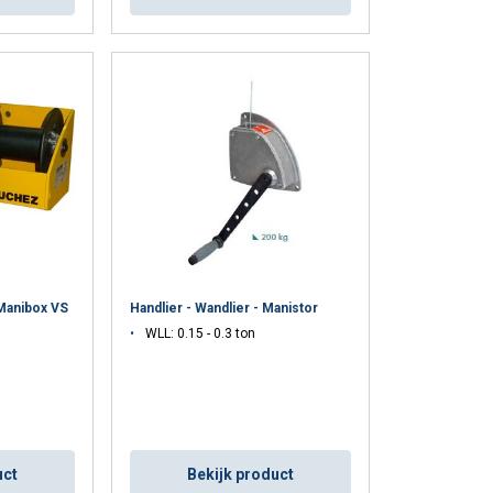
ieren en hijswerktuigen
Hijslieren
ig? Onze specialisten staan klaar om je te adviseren.
 Manibox VS
Handlier - Wandlier - Manistor
WLL: 0.15 - 0.3 ton
uct
Bekijk product