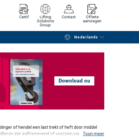
Certif
Lifting
Contact
Offerte
Solutions
aanvragen
Group
Nederlands
Verder winkelen
Vraag offerte aan
linger of hendel een last trekt of heft door middel
dlieren zijn zelfremmend of voorzien van een
Toon meer