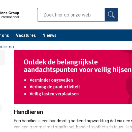
r ons
Vacatures
Nieuws
dlieren
Handlieren
Een handlier is een handmatig bediend hijswerktuig dat via een s
van een trommel met staalkabel, band of synthetisch touw. Han