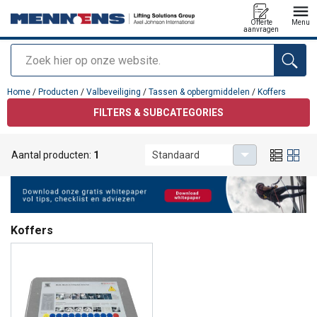
Offerte
Menu
aanvragen
Zoeken
toegevoegd aan uw offerte
Home
/
Producten
/
Valbeveiliging
/
Tassen & opbergmiddelen
/
Koffers
FILTERS & SUBCATEGORIES
Aantal producten:
1
Standaard
Koffers