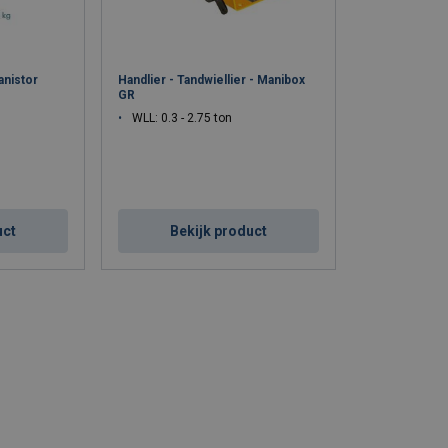
anistor
Handlier - Tandwiellier - Manibox
GR
WLL: 0.3 - 2.75 ton
uct
Bekijk product