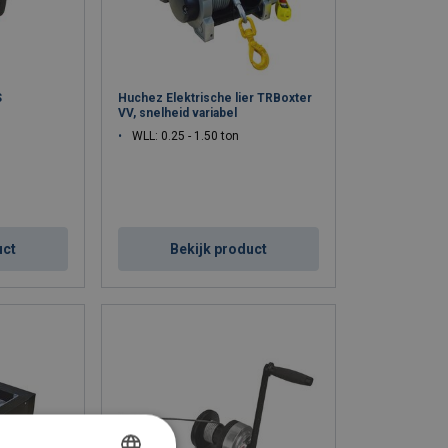
S
Huchez Elektrische lier TRBoxter
VV, snelheid variabel
WLL: 0.25 - 1.50 ton
uct
Bekijk product