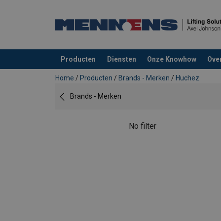
Producten
Diensten
Onze Knowhow
Ove
toegevoegd aan uw offerte
Home
/
Producten
/
Brands - Merken
/
Huchez
Brands - Merken
No filter