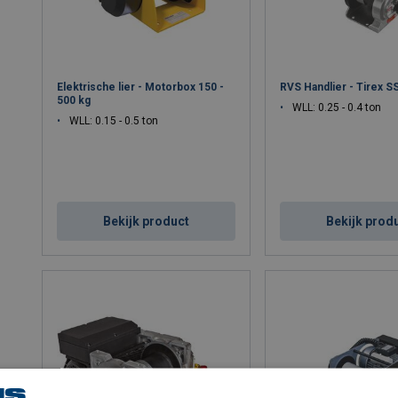
Elektrische lier - Motorbox 150 -
RVS Handlier - Tirex S
500 kg
WLL: 0.25 - 0.4 ton
WLL: 0.15 - 0.5 ton
Bekijk product
Bekijk prod