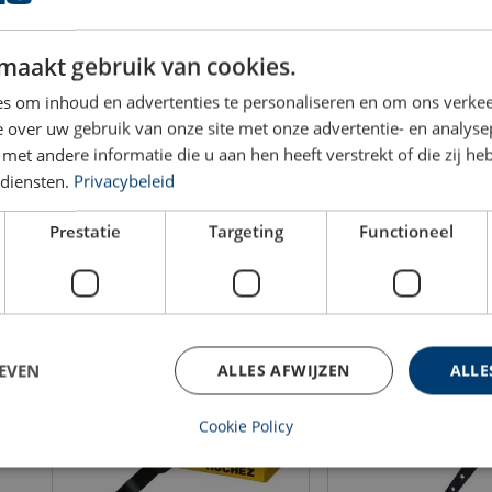
maakt gebruik van cookies.
Elektrische lier - TRBoxter BT 250
Huchez Elektrische lie
s om inhoud en advertenties te personaliseren en om ons verkee
- 1500 kg
150 - 2.000 kg
 over uw gebruik van onze site met onze advertentie- en analyse
WLL: 0.29 - 1.5 ton
WLL: 0.36 - 1.3 ton
et andere informatie die u aan hen heeft verstrekt of die zij h
diensten.
Privacybeleid
Prestatie
Targeting
Functioneel
Bekijk product
Bekijk prod
EVEN
ALLES AFWIJZEN
ALLE
Cookie Policy