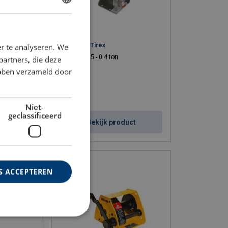
DUTCH
ENGLISH TRANSLATION
r - Primo
Handlier - Tirex
r te analyseren. We
WLL: 0.25 - 0.4 ton
partners, die deze
ebben verzameld door
Niet-
geclassificeerd
uct
Bekijk product
S ACCEPTEREN