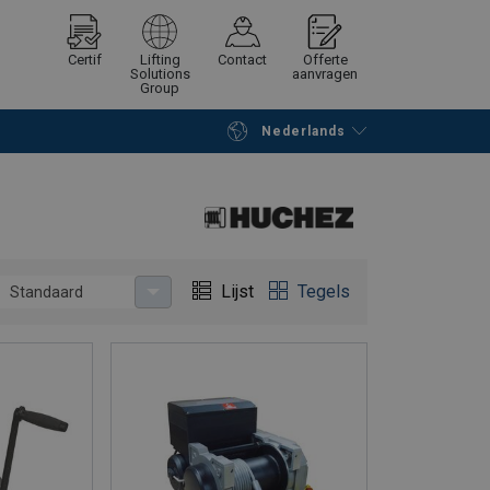
Certif
Lifting
Contact
Offerte
Solutions
aanvragen
Group
Nederlands
Verder winkelen
Vraag offerte aan
Lijst
Tegels
Standaard