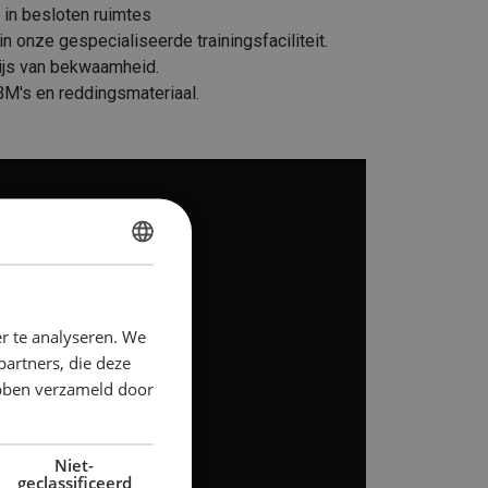
 in besloten ruimtes
nze gespecialiseerde trainingsfaciliteit.
wijs van bekwaamheid.
BM's en reddingsmateriaal.
DUTCH
ENGLISH TRANSLATION
r te analyseren. We
partners, die deze
ebben verzameld door
Niet-
geclassificeerd