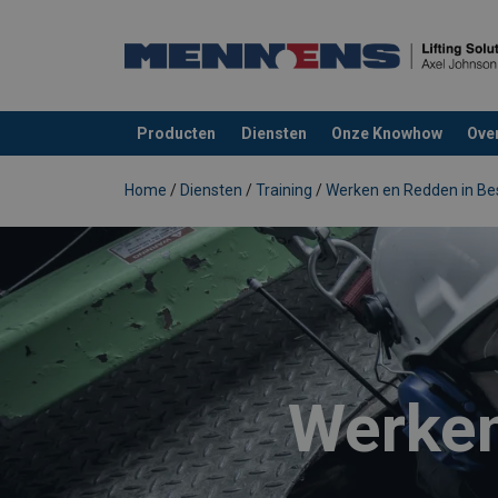
Producten
Diensten
Onze Knowhow
Ove
toegevoegd aan uw offerte
Home
/
Diensten
/
Training
/
Werken en Redden in Be
Werken