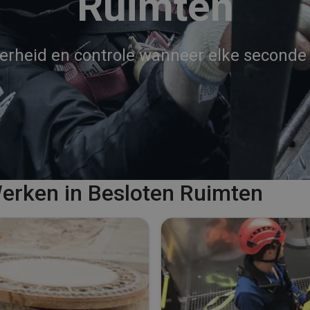
Ruimten
erheid en controle wanneer elke seconde t
erken in Besloten Ruimten