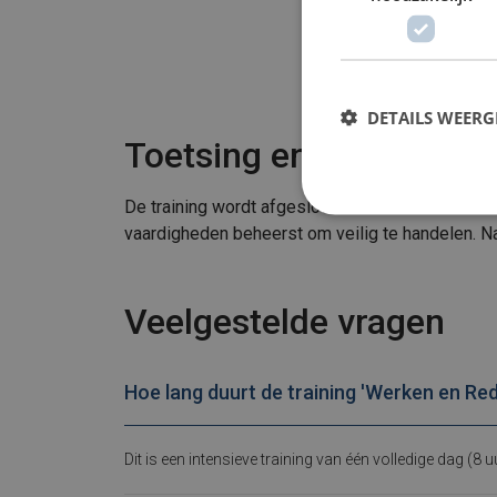
DETAILS WEERG
Toetsing en certificerin
De training wordt afgesloten met zowel een theo
vaardigheden beheerst om veilig te handelen. Na 
Veelgestelde vragen
Hoe lang duurt de training 'Werken en Re
Dit is een intensieve training van één volledige dag (8 