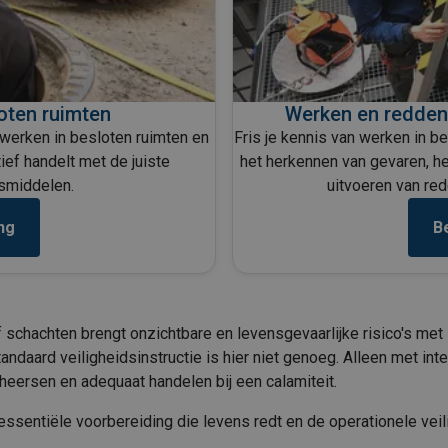
oten ruimten
Werken en redden 
 werken in besloten ruimten en
Fris je kennis van werken in b
tief handelt met de juiste
het herkennen van gevaren, h
gsmiddelen.
uitvoeren van red
ng
Be
of schachten brengt onzichtbare en levensgevaarlijke risico's me
andaard veiligheidsinstructie is hier niet genoeg. Alleen met inten
eheersen en adequaat handelen bij een calamiteit.
n essentiële voorbereiding die levens redt en de operationele vei