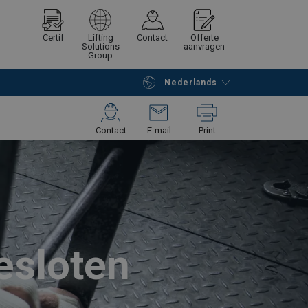
Certif
Lifting
Contact
Offerte
Solutions
aanvragen
Group
Nederlands
Verder winkelen
Vraag offerte aan
Contact
E-mail
Print
esloten