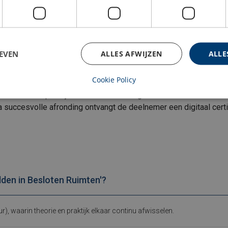
EVEN
ALLES AFWIJZEN
ALLE
g
Cookie Policy
rie- als een praktijktoets. Hiermee borgen we dat elke deelneme
succesvolle afronding ontvangt de deelnemer een digitaal certific
dden in Besloten Ruimten'?
uur), waarin theorie en praktijk elkaar continu afwisselen.