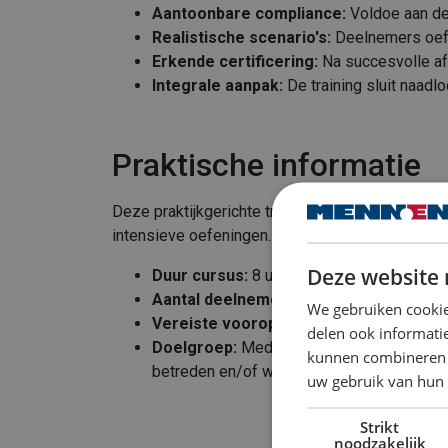
Aantoonbare compliance:
Voldoe aan de
Realistische scenario's:
Deelnemers oefe
Erkende certificering:
Na succesvolle afr
Integrale aanpak:
De training sluit naad
Praktische informatie
Deze praktijkgerichte training van één dag comb
intensieve oefeningen.
Deze website 
Duur cursus:
8 uur, inclusief lunch
Aantal deelnemers:
Maximaal 6
We gebruiken cookie
Vereiste vooropleiding:
Geen
delen ook informatie
Doelgroep:
Medewerkers die regelmatig 
kunnen combineren m
betreden en/of werkzaamheden moeten uit
uw gebruik van hun 
Strikt
noodzakelijk