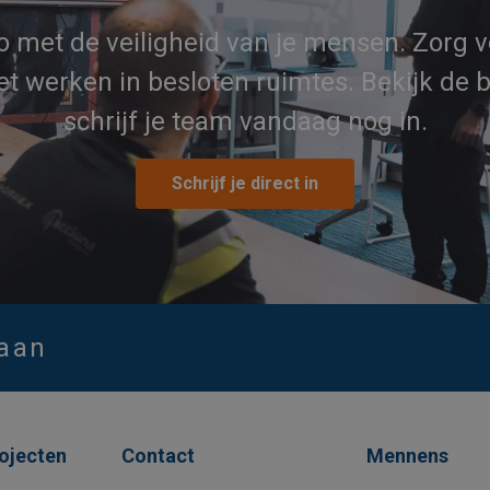
o met de veiligheid van je mensen. Zorg 
et werken in besloten ruimtes. Bekijk de 
schrijf je team vandaag nog in.
Schrijf je direct in
 aan
rojecten
Contact
Mennens