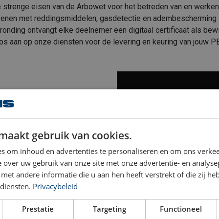
 strenge eisen van de Arbowet voor het betreden van en werken
nen met reddingsmiddelen, gasdetectie en adembescherming in o
onding ontvangt elke deelnemer een digitaal certificaat als be
loos aan op onze diensten voor de levering en keuring van jouw P
ineert essentiële theorie met
maakt gebruik van cookies.
s om inhoud en advertenties te personaliseren en om ons verkee
 over uw gebruik van onze site met onze advertentie- en analyse
besloten ruimten moeten
et andere informatie die u aan hen heeft verstrekt of die zij h
voeren in besloten ruimten
diensten.
Privacybeleid
Prestatie
Targeting
Functioneel