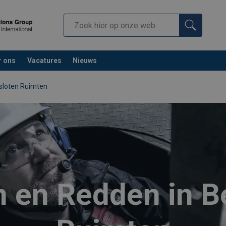
r ons
Vacatures
Nieuws
sloten Ruimten
 en Redden in B