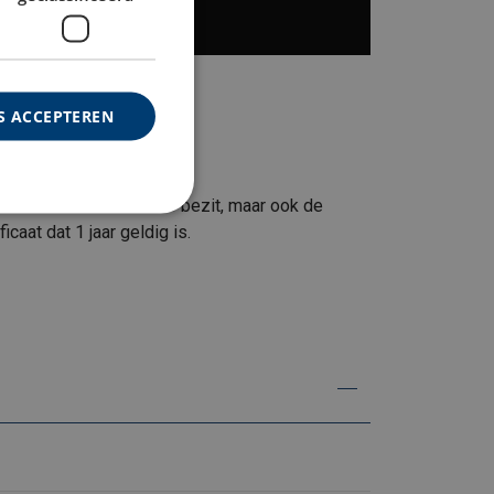
S ACCEPTEREN
r niet alleen de kennis bezit, maar ook de
aat dat 1 jaar geldig is.