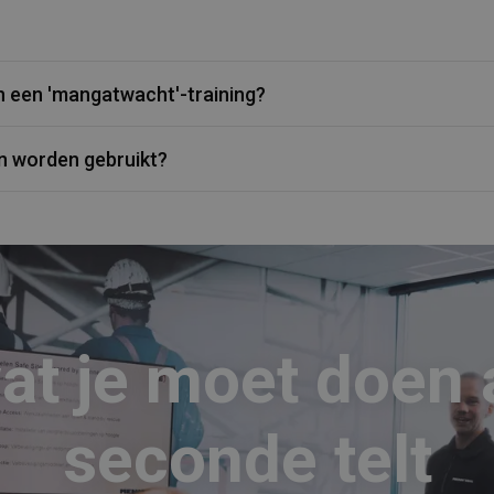
en een 'mangatwacht'-training?
n worden gebruikt?
at je moet doen a
seconde telt