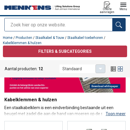
Offerte
Menu
aanvragen
Zoeken
toegevoegd aan uw offerte
Home
/
Producten
/
Staalkabel & Touw
/
Staalkabel toebehoren
/
Kabelklemmen & hulzen
FILTERS & SUBCATEGORIES
Aantal producten:
12
Standaard
Kabelklemmen & hulzen
Een staalkabelklem is een eindverbinding bestaande uit een
beugel met zadel die aan de hand van moeren op de staalkabel
Toon meer
wordt vastgezet. Er is een gezegde: "je moet geen dood paard
zadelen". Dit betekent dat bij het monteren van de kabelklemmen,