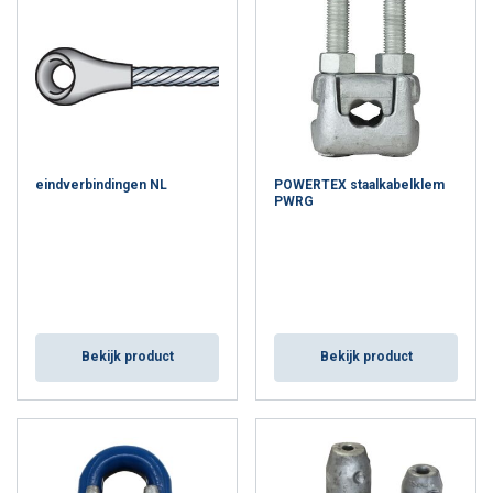
het zadelgedeelte van de klem op het dragende, 'levende'
gedeelte van de kabel moet komen en dus niet op het niet-
dragende, 'dode' gedeelte.
Staalkabelklemmen worden gebruikt om een tijdelijke lus aan een
staalkabel te bevestigen. De meeste staalkabelklemmen die in
omloop zijn, zijn niet bruikbaar voor hijsdoeleinden. Gelukkig heeft
Mennens ook kabelklemmen in het assortiment die wel geschikt
eindverbindingen NL
POWERTEX staalkabelklem
zijn voor hijsen. Het is dus belangrijk dat je het verschil kent en de
PWRG
geschikte klem kunt selecteren. Bij Mennens ben je aan het goede
adres voor advies over de juiste kabelklem.
Bekijk product
Bekijk product