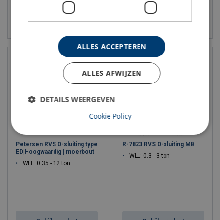
Bekijk product
Bekijk product
ALLES ACCEPTEREN
ALLES AFWIJZEN
DETAILS WEERGEVEN
Cookie Policy
Petersen RVS D-sluiting type
R-7823 RVS D-sluiting MB
ED|Hoogwaardig | moerbout
WLL: 0.3 - 3 ton
WLL: 0.35 - 12 ton