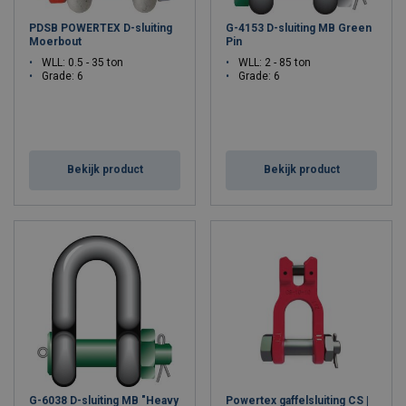
PDSB POWERTEX D-sluiting
G-4153 D-sluiting MB Green
Nog vragen over de keuze van de juiste D-sluiting? Neem
contact
Moerbout
Pin
op, onze experts geven je graag advies op maat.
WLL: 0.5 - 35 ton
WLL: 2 - 85 ton
Grade: 6
Grade: 6
Bekijk product
Bekijk product
G-6038 D-sluiting MB "Heavy
Powertex gaffelsluiting CS |