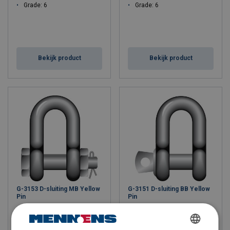
Grade: 6
Grade: 6
Bekijk product
Bekijk product
G-3153 D-sluiting MB Yellow
G-3151 D-sluiting BB Yellow
Pin
Pin
WLL: 2 - 25 ton
WLL: 0.33 - 25 ton
Grade: 6
Grade: 6