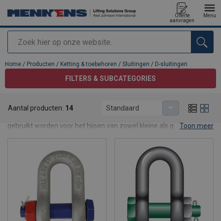
Offerte
Menu
aanvragen
Zoeken
toegevoegd aan uw offerte
Home
/
Producten
/
Ketting & toebehoren
/
Sluitingen
/
D-sluitingen
FILTERS & SUBCATEGORIES
D-sluitingen
Aantal producten:
14
Standaard
D-sluitingen zijn kettingsluitingen die als bevestigingsmiddelen
gebruikt worden voor het hijsen van zowel kleine als grote lasten.
Toon meer
Een D-sluiting biedt minder bewegingsruimte dan de
harpsluiting
.
Mennens heeft verschillend modellen D-sluitingen. Als je de D-
sluiting regelmatig moet verwijderen, dan kies je vaak voor een
borstbout
. Is het een quasi-permanente verbinding, dan is een
moerbout
de beste keuze.
De D-sluitingen van Mennens zijn verkrijgbaar in verschillende
kwaliteiten en uitvoeringen, zoals een D-sluiting in RVS.