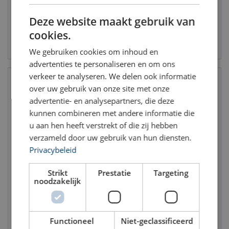
DUTCH
Deze website maakt gebruik van
ENGLISH TRANSLATION
cookies.
Bekijk product
Bekijk product
We gebruiken cookies om inhoud en
advertenties te personaliseren en om ons
verkeer te analyseren. We delen ook informatie
over uw gebruik van onze site met onze
advertentie- en analysepartners, die deze
kunnen combineren met andere informatie die
u aan hen heeft verstrekt of die zij hebben
verzameld door uw gebruik van hun diensten.
Privacybeleid
G-4159 D-sluiting verzonken
D-sluiting handelskwaliteit
Strikt
Prestatie
Targeting
bout Green Pin
noodzakelijk
Grade: 3
WLL: 2 - 17 ton
Grade: 6
Functioneel
Niet-geclassificeerd