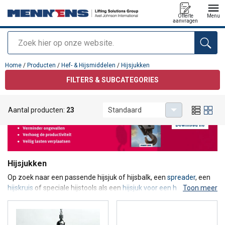
Offerte
Menu
aanvragen
Zoeken
toegevoegd aan uw offerte
Home
/
Producten
/
Hef- & Hijsmiddelen
/
Hijsjukken
FILTERS & SUBCATEGORIES
Aantal producten:
23
Standaard
Hijsjukken
Op zoek naar een passende hijsjuk of hijsbalk, een
spreader
, een
hijskruis
of speciale hijstools als een
hijsjuk voor een heftruck
Toon meer
?
We kennen de uitdagingen van elke branche. Zo voorzien we onze
hijsjukken voor extra stabiliteit standaard van een twee- of
viersprong, als de hoogte van de ruimte dit toelaat.