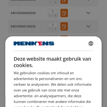
340100300600330
340100500100330
CO2-reductie tot wel 65%*
340100500200330
Gebruikershandleiding:
Powertex-Slings-PRS-PWE-PWS-User-Manual-ML-
DUTCH
340100500300330
20260617.pdf
Deze website maakt gebruik van
ENGLISH TRANSLATION
Sustainability Factsheet POWERTEX PRS R-PET.pdf
cookies.
340100500400330
We gebruiken cookies om inhoud en
advertenties te personaliseren en om ons
340100500500330
Juridische Documenten:
verkeer te analyseren. We delen ook informatie
over uw gebruik van onze site met onze
Powertex-Roundsling-PRS-r-PET-DoC-ML-
advertentie- en analysepartners, die deze
20251203.pdf
kunnen combineren met andere informatie die