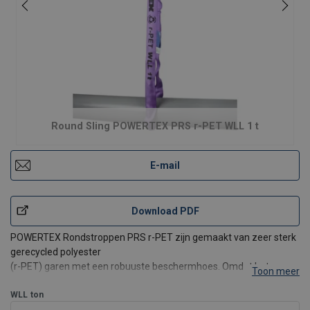
Round Sling POWERTEX PRS r-PET WLL 1 t
E-mail
Download PDF
POWERTEX Rondstroppen PRS r-PET zijn gemaakt van zeer sterk
gerecycled polyester
(r-PET) garen met een robuuste beschermhoes. Omdat het
Toon meer
gemaakt is van r-PET garen, heeft dit product een behoorlijke
CO2-reductie tot wel 65%*
WLL
ton
in vergelijking met de standaard PRS-