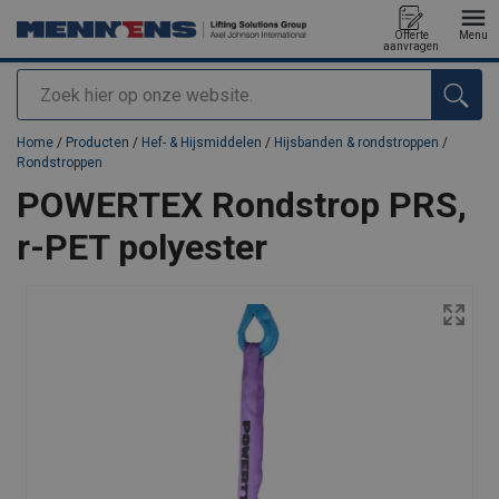
Offerte
Menu
aanvragen
Zoeken
toegevoegd aan uw offerte
Home
/
Producten
/
Hef- & Hijsmiddelen
/
Hijsbanden & rondstroppen
/
Rondstroppen
POWERTEX Rondstrop PRS,
r-PET polyester