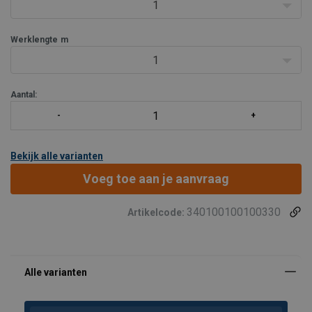
rondstrop.
1
Dit product is goedgekeu
Werklengte
m
1
Aantal:
Bekijk alle varianten
Voeg toe aan je aanvraag
340100100100330
Artikelcode: