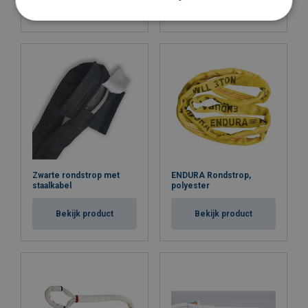
Bekijk product
Bekijk product
Zwarte rondstrop met
ENDURA Rondstrop,
Materiaal:
staalkabel
polyester
Bekijk product
Bekijk product
Markering:
Temperatuursbereik:
Norm:
Opmerking: