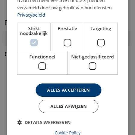
u aan hen heeft verstrekt of die zij hebben
verzameld door uw gebruik van hun diensten.
Privacybeleid
Product FAQ
Strikt
Prestatie
Targeting
noodzakelijk
Wat is de CO₂-voetafdruk van deze rPET hijsband?
Gerelateerde producten
Functioneel
Niet-geclassificeerd
ALLES ACCEPTEREN
ALLES AFWIJZEN
Polyester rondstrop
POWERTEX Rondstrop
DETAILS WEERGEVEN
Blackline
PRS | polyester
Cookie Policy