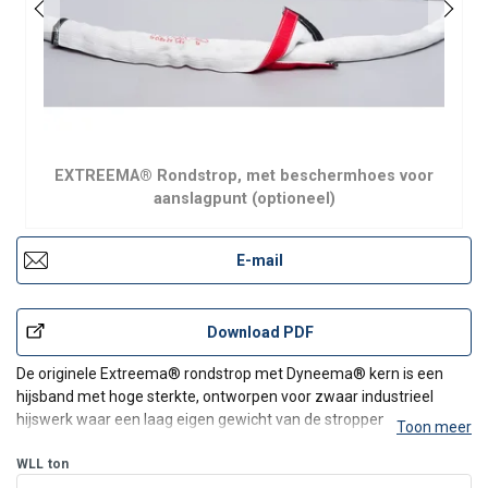
EXTREEMA® Rondstrop, met beschermhoes voor
aanslagpunt (optioneel)
E-mail
Download PDF
De originele Extreema® rondstrop met Dyneema® kern is een
hijsband met hoge sterkte, ontworpen voor zwaar industrieel
hijswerk waar een laag eigen gewicht van de stroppen en
Toon meer
duurzaamheid cruciaal zijn. Gemaakt met parallel gelegde HMPE-
vezels, zorgt het voor een consistente lastverdeling en betrou
WLL
ton