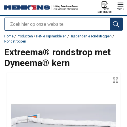
Offerte
Menu
aanvragen
Zoeken
toegevoegd aan uw offerte
Home
/
Producten
/
Hef- & Hijsmiddelen
/
Hijsbanden & rondstroppen
/
Rondstroppen
Extreema® rondstrop met
Dyneema® kern