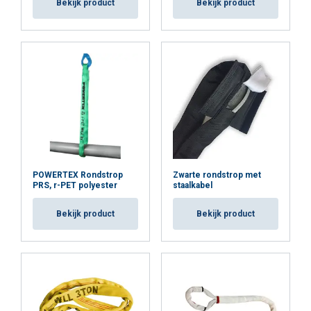
Bekijk product
50
40
100
Bekijk product
70
50
60
48
120
84
60
ALLES ACCEPTEREN
80
64
160
112
80
100
80
200
140
100
ALLES AFWIJZEN
DETAILS WEERGEVEN
Cookie Policy
Markering:
POWERTEX Rondstrop
Zwarte rondstrop met
Veiligheidsfactor:
PRS, r-PET polyester
staalkabel
Bekijk product
Bekijk product