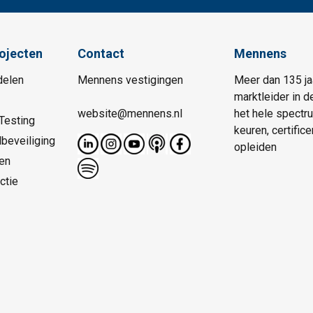
rojecten
Contact
Mennens
delen
Mennens vestigingen
Meer dan 135 ja
marktleider in d
website@mennens.nl
het hele spectr
Testing
keuren, certific
beveiliging
opleiden
en
ctie