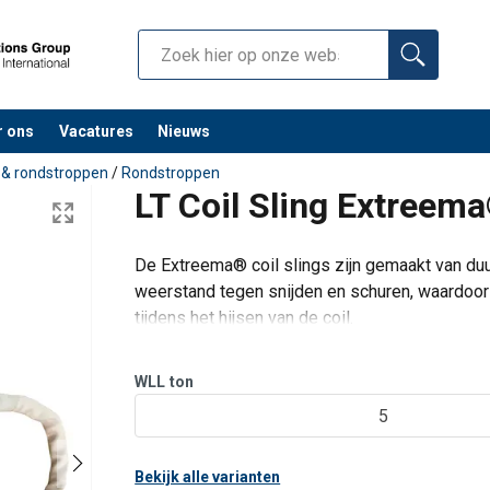
r ons
Vacatures
Nieuws
 & rondstroppen
/
Rondstroppen
LT Coil Sling Extre
De Extreema® coil slings zijn gemaakt van 
weerstand tegen snijden en schuren, waardoor
tijdens het hijsen van de coil.
Veiligheid staat centraal tijdens het hijsen,
lading e
WLL
ton
5
Bekijk alle varianten