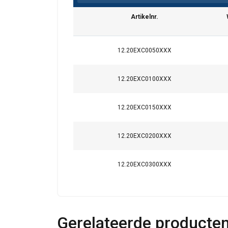
Norm:
except material
Artikelnr.
Opmerking:
Veiligheidsfactor:
Deze website 
12.20EXC0050XXX
We gebruiken cookie
12.20EXC0100XXX
delen ook informatie
kunnen combineren m
uw gebruik van hun 
12.20EXC0150XXX
Strikt
12.20EXC0200XXX
noodzakelijk
12.20EXC0300XXX
DETAILS WEERG
Gerelateerde producte