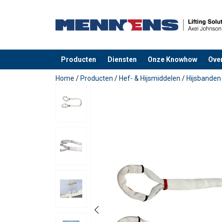
Producten
Diensten
Onze Knowhow
Ove
toegevoegd aan uw offerte
Home
/
Producten
/
Hef- & Hijsmiddelen
/
Hijsbanden