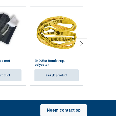
rop met
ENDURA Rondstrop,
Extreema® rond
polyester
Dyneema® kern
product
Bekijk product
Bekijk p
Neem contact op