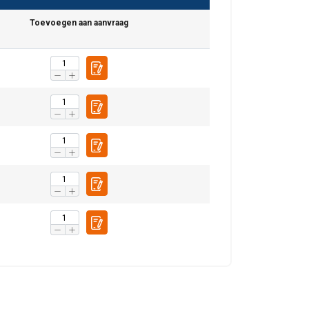
Toevoegen aan aanvraag
DUTCH
ENGLISH TRANSLATION
r te analyseren. We
partners, die deze
ebben verzameld door
Niet-
geclassificeerd
S ACCEPTEREN