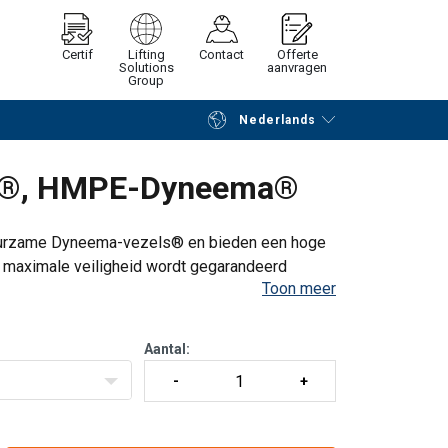
Certif
Lifting
Contact
Offerte
Solutions
aanvragen
Group
Nederlands
Verder winkelen
Vraag offerte aan
ema®, HMPE-Dyneema®
duurzame Dyneema-vezels® en bieden een hoge
 maximale veiligheid wordt gegarandeerd
Toon meer
 het beschermen van werknemers en kostbare
Aantal: