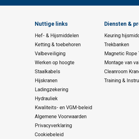
Nuttige links
Diensten & p
Hef- & Hijsmiddelen
Keuring hijsmid
Ketting & toebehoren
Trekbanken
Valbeveiliging
Magnetic Rope 
Werken op hoogte
Montage van val
Staalkabels
Cleanroom Kran
Hijskranen
Training & Instru
Ladingzekering
Hydrauliek
Kwaliteits- en VGM-beleid
Algemene Voorwaarden
Privacyverklaring
Cookiebeleid