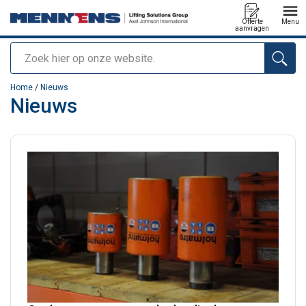
Offerte
Menu
aanvragen
Zoeken
toegevoegd aan uw offerte
Home
/
Nieuws
Nieuws