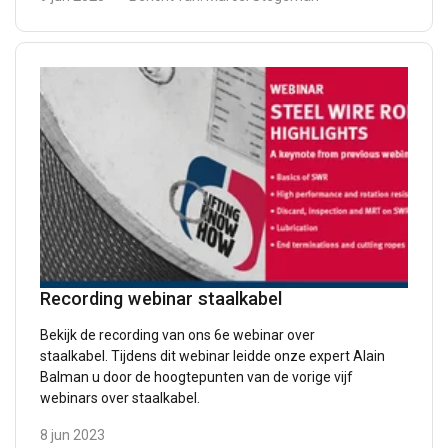
Recording webinar staalkabel
DUTCH
Deze website maakt gebruik van
ENGLISH TRANSLATION
Bekijk de recording van ons 6e webinar over
cookies.
staalkabel. Tijdens dit webinar leidde onze expert Alain
Balman u door de hoogtepunten van de vorige vijf
We gebruiken cookies om inhoud en
webinars over staalkabel.
advertenties te personaliseren en om ons
8 jun 2023
verkeer te analyseren. We delen ook informatie