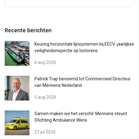
over uw gebruik van onze site met onze
advertentie- en analysepartners, die deze
kunnen combineren met andere informatie die
u aan hen heeft verstrekt of die zij hebben
Recente berichten
verzameld door uw gebruik van hun diensten.
Privacybeleid
Keuring horizontale lijnsystemen bij EECV: jaarlijkse
veiligheidsinspectie op lostorens
Strikt
Prestatie
Targeting
noodzakelijk
6 aug 2026
Patrick Trap benoemd tot Commercieel Directeur
Functioneel
Niet-geclassificeerd
van Mennens Nederland
5 aug 2026
Samen maken we het verschil: Mennens steunt
ALLES ACCEPTEREN
Stichting Ambulance Wens
27 jul 2026
ALLES AFWIJZEN