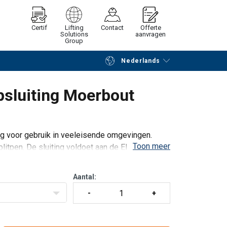
Certif
Lifting
Contact
Offerte
Solutions
aanvragen
Group
Nederlands
Verder winkelen
Vraag offerte aan
luiting Moerbout
ng voor gebruik in veeleisende omgevingen.
Toon meer
plitpen. De sluiting voldoet aan de EN 13889 en
aanse federale specificatie RR-C-271 Type IVA
Aantal: