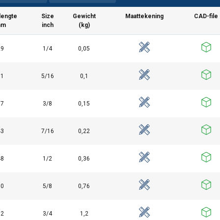
lengte
Size
Gewicht
Maattekening
CAD-file
mm
inch
(kg)
29
1/4
0,05
7.pdf
31
5/16
0,1
37
3/8
0,15
pdf
43
7/16
0,22
48
1/2
0,36
60
5/8
0,76
72
3/4
1,2