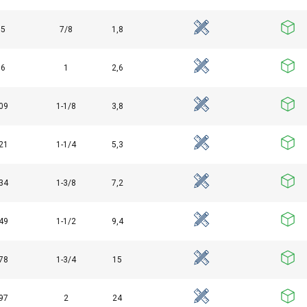
maakt gebruik van cookies.
85
7/8
1,8
s om inhoud en advertenties te personaliseren en om ons verkee
 over uw gebruik van onze site met onze advertentie- en analyse
et andere informatie die u aan hen heeft verstrekt of die zij h
96
1
2,6
diensten.
Privacybeleid
09
1-1/8
3,8
Prestatie
Targeting
Functioneel
21
1-1/4
5,3
34
1-3/8
7,2
EVEN
ALLES AFWIJZEN
ALLE
49
1-1/2
9,4
Cookie Policy
78
1-3/4
15
97
2
24