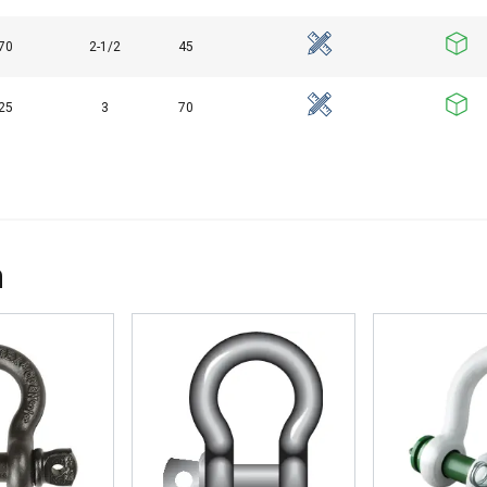
70
2-1/2
45
25
3
70
n