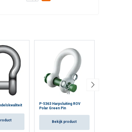
P-5363 Harpsluiting ROV
P-5365 Harpslui
ndelskwaliteit
Polar Green Pin
Polar Green Pin
product
Bekijk product
Bekijk p