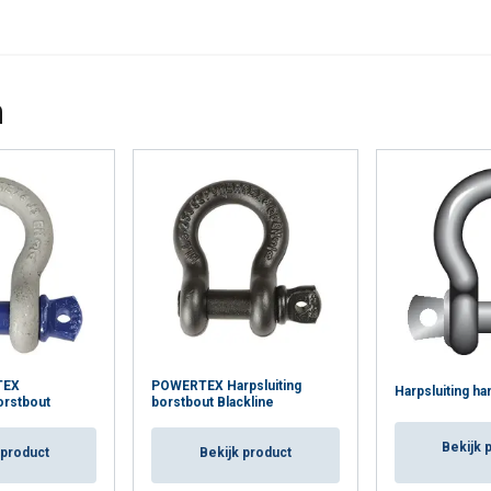
n
TEX
POWERTEX Harpsluiting
Harpsluiting ha
orstbout
borstbout Blackline
Bekijk 
 product
Bekijk product