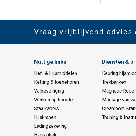
Vraag vrijblijvend advies
Nuttige links
Diensten & p
Hef- & Hijsmiddelen
Keuring hijsmid
Ketting & toebehoren
Trekbanken
Valbeveiliging
Magnetic Rope 
Werken op hoogte
Montage van val
Staalkabels
Cleanroom Kran
Hijskranen
Training & Instru
Ladingzekering
Hydrauliek