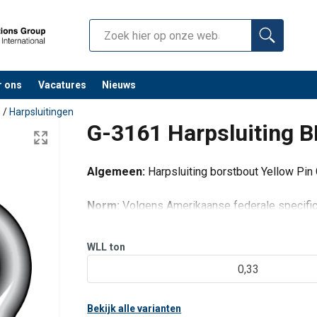
r ons
Vacatures
Nieuws
n
/
Harpsluitingen
G-3161 Harpsluiting B
Algemeen:
Harpsluiting borstbout Yellow Pin
Norm:
Volgens Amerikaanse federale specific
WLL
ton
0,33
Bekijk alle varianten