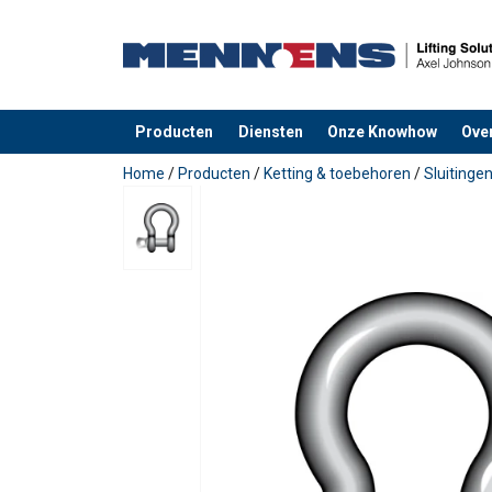
Producten
Diensten
Onze Knowhow
Ove
toegevoegd aan uw offerte
Home
/
Producten
/
Ketting & toebehoren
/
Sluitinge