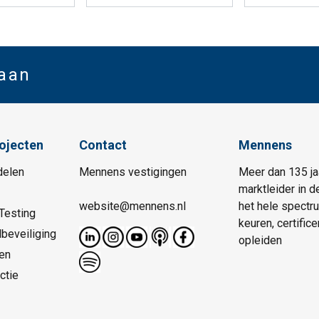
 aan
rojecten
Contact
Mennens
delen
Mennens vestigingen
Meer dan 135 ja
marktleider in d
website@mennens.nl
het hele spectr
Testing
keuren, certific
beveiliging
opleiden
en
ctie