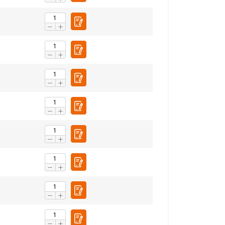
partners, die deze
ebben verzameld door
Niet-
geclassificeerd
S ACCEPTEREN